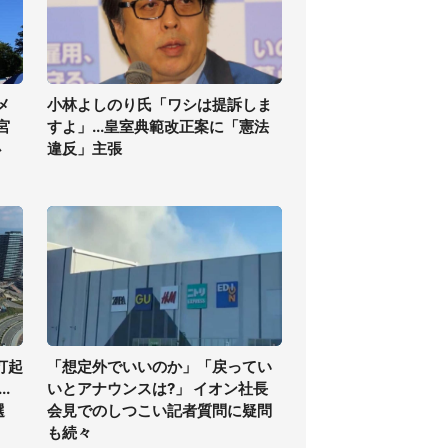
メ
小林よしのり氏「ワシは提訴しま
宮
すよ」...皇室典範改正案に「憲法
必
違反」主張
打起
「想定外でいいのか」「戻ってい
.
いとアナウンスは?」 イオン社長
選
会見でのしつこい記者質問に疑問
も続々