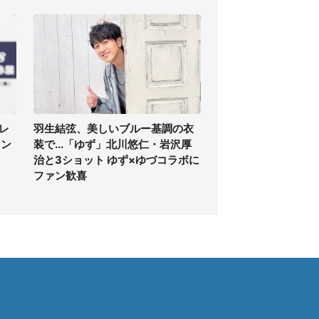
レ
羽生結弦、美しいブルー基調の衣
ァン
装で...「ゆず」北川悠仁・岩沢厚
治と3ショット ゆず×ゆづコラボに
ファン歓喜