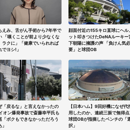
ちえみ、舌がん手術から7年半で
顔面付近の155キロ直球にヘル
い 「嘆くことが前より少なくな
ット叩きつけたDeNAルーキー
、ラクに」「健康でいられれば
下朝陽に擁護の声 「負けん気
れでヨシ!」
要」と球団OB
ぜ「戻るな」と言えなかったの
【日本ハム】9回好機になぜ代
 イオン爆発事故で斎藤幸平氏も
用したのか、連続三振で無得点..
巡「ボクもできなかっただろう
球団OBが指摘したベンチの「
あ」
択」