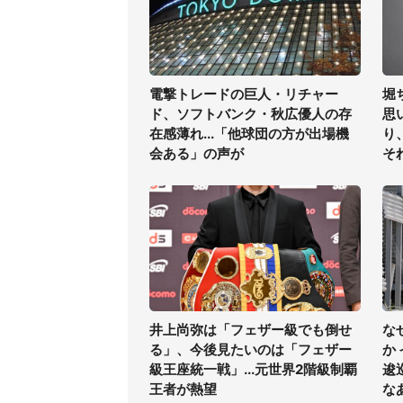
電撃トレードの巨人・リチャー
堀
ド、ソフトバンク・秋広優人の存
思
在感薄れ...「他球団の方が出場機
り
会ある」の声が
そ
井上尚弥は「フェザー級でも倒せ
な
る」、今後見たいのは「フェザー
か
級王座統一戦」...元世界2階級制覇
逡
王者が熱望
な