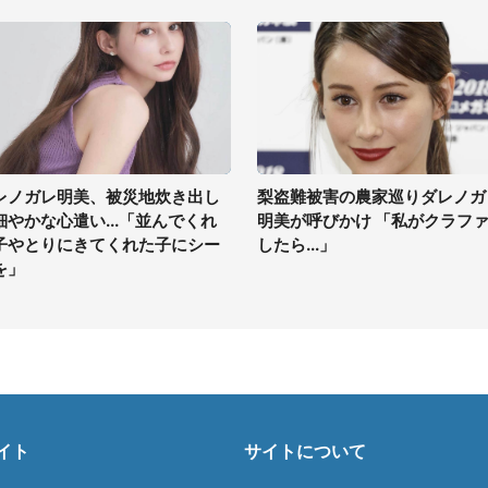
レノガレ明美、被災地炊き出し
梨盗難被害の農家巡りダレノガ
細やかな心遣い...「並んでくれ
明美が呼びかけ 「私がクラフ
子やとりにきてくれた子にシー
したら...」
を」
イト
サイトについて