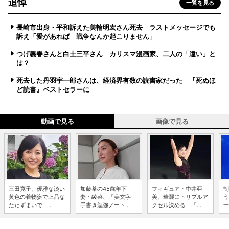
追悼
一覧を見る
長崎市出身・平和訴えた美輪明宏さん死去 ラストメッセージでも
訴え「愛があれば 戦争なんか起こりません」
つげ義春さんと白土三平さん カリスマ漫画家、二人の「違い」と
は？
死去した丹羽宇一郎さんは、経済界有数の読書家だった 『死ぬほ
ど読書』ベストセラーに
動画で見る
画像で見る
三田寛子、優雅な淡い
加藤茶の45歳年下
フィギュア・中井亜
制
黄色の着物姿で上品な
妻・綾菜、「美文字」
美、華麗にトリプルア
う
たたずまいで ...
手書き勉強ノート...
クセル決める 「...
一