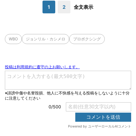
1
2
全文表示
WBO
ジョンリル・カシメロ
プロボクシング