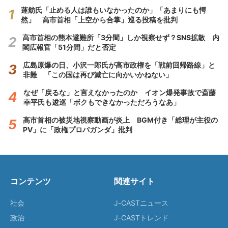
蓮舫氏「止める人は誰もいなかったのか」「あまりにも愕
然」 高市首相「上空から合掌」巡る投稿を批判
高市首相の熊本避難所「3分間」しか視察せず？SNS拡散 内
閣広報官「51分間」だと否定
広島原爆の日、小沢一郎氏が高市政権を「戦前回帰路線」と
非難 「この国は再び滅亡に向かいかねない」
なぜ「戻るな」と言えなかったのか イオン爆発事故で斎藤
幸平氏も逡巡「ボクもできなかっただろうなあ」
高市首相の被災地視察動画が炎上 BGM付き「総理が主役の
PV」に「政権プロパガンダ」批判
コンテンツ
関連サイト
社会
J-CASTニュース
政治
J-CASTトレンド