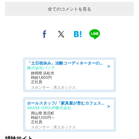
全てのコメントを見る
「土日祝休み」治験コーディネーターのお仕事/未経験OK
＞
株式会社パソナ
静岡県 浜松市
時給1,600円
正社員
スポンサー：求人ボックス
ホールスタッフ/「家具屋が営むカフェスタッフ!」週2日～OK!嬉しいまかない付き/岡山県/浅口郡里庄町
＞
AKASE GROUP株式会社
岡山県 里庄町
時給1,100円～
正社員
スポンサー：求人ボックス
姉妹サイト