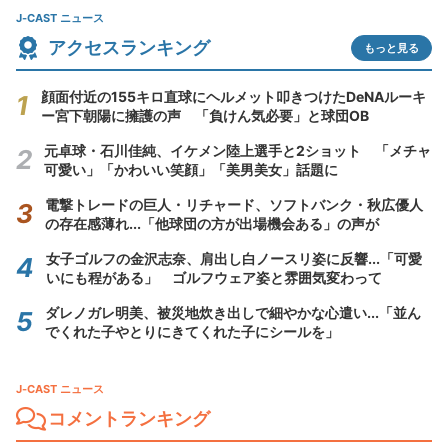
J-CAST ニュース
アクセスランキング
もっと見る
顔面付近の155キロ直球にヘルメット叩きつけたDeNAルーキ
ー宮下朝陽に擁護の声 「負けん気必要」と球団OB
元卓球・石川佳純、イケメン陸上選手と2ショット 「メチャ
可愛い」「かわいい笑顔」「美男美女」話題に
電撃トレードの巨人・リチャード、ソフトバンク・秋広優人
の存在感薄れ...「他球団の方が出場機会ある」の声が
女子ゴルフの金沢志奈、肩出し白ノースリ姿に反響...「可愛
いにも程がある」 ゴルフウェア姿と雰囲気変わって
ダレノガレ明美、被災地炊き出しで細やかな心遣い...「並ん
でくれた子やとりにきてくれた子にシールを」
J-CAST ニュース
コメントランキング