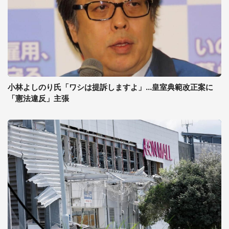
小林よしのり氏「ワシは提訴しますよ」...皇室典範改正案に
「憲法違反」主張