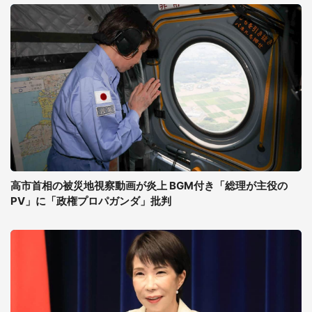
高市首相の被災地視察動画が炎上 BGM付き「総理が主役の
PV」に「政権プロパガンダ」批判