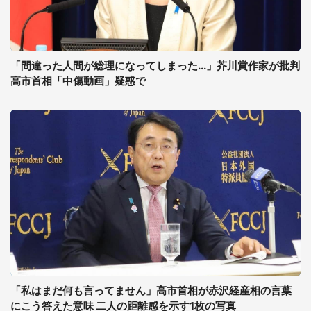
「間違った人間が総理になってしまった...」芥川賞作家が批判
高市首相「中傷動画」疑惑で
「私はまだ何も言ってません」高市首相が赤沢経産相の言葉
にこう答えた意味 二人の距離感を示す1枚の写真