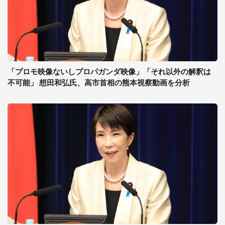
「プロモ映像ないしプロパガンダ映像」「それ以外の解釈は
不可能」 想田和弘氏、高市首相の熊本視察動画を分析