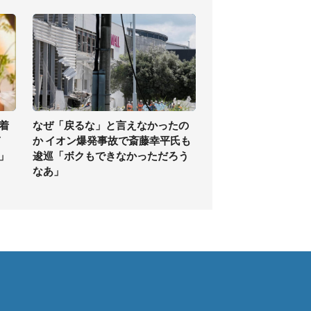
着
なぜ「戻るな」と言えなかったの
ぎ
か イオン爆発事故で斎藤幸平氏も
」
逡巡「ボクもできなかっただろう
なあ」