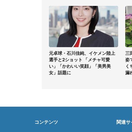
元卓球・石川佳純、イケメン陸上
三
選手と2ショット 「メチャ可愛
姿
い」「かわいい笑顔」「美男美
く
女」話題に
漏
コンテンツ
関連サ