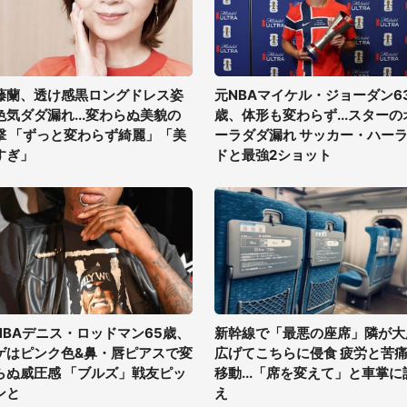
藤蘭、透け感黒ロングドレス姿
元NBAマイケル・ジョーダン6
色気ダダ漏れ...変わらぬ美貌の
歳、体形も変わらず...スターの
撃 「ずっと変わらず綺麗」「美
ーラダダ漏れ サッカー・ハー
すぎ」
ドと最強2ショット
NBAデニス・ロッドマン65歳、
新幹線で「最悪の座席」隣が大
ゲはピンク色&鼻・唇ピアスで変
広げてこちらに侵食 疲労と苦
らぬ威圧感 「ブルズ」戦友ピッ
移動...「席を変えて」と車掌に
ンと
え