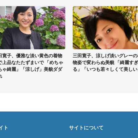
田寛子、優雅な淡い黄色の着物
三田寛子、涼しげ淡いグレーの
で上品なたたずまいで 「めちゃ
物姿で変わらぬ美貌 「綺麗す
ちゃ綺麗」「涼しげ」美貌ダダ
る」「いつも若々しくて美しい
れ
イト
サイトについて