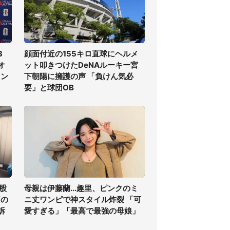
3
顔面付近の155キロ直球にヘルメ
オ
ット叩きつけたDeNAルーキー宮
ラン
下朝陽に擁護の声 「負けん気必
要」と球団OB
股
母親は伊藤蘭...趣里、ピンクのミ
痛の
ニ丈ワンピで神スタイル炸裂 「可
訴
愛すぎる」「最高で最強の母娘」