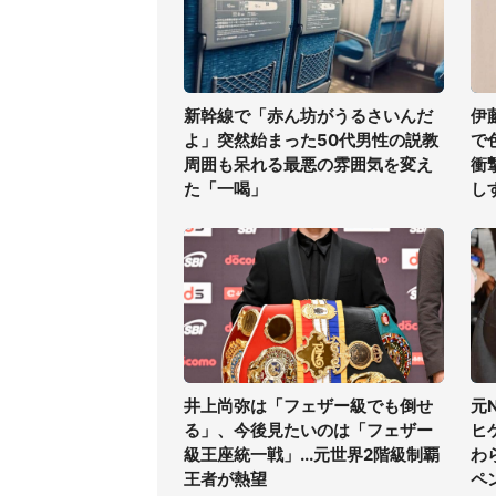
新幹線で「赤ん坊がうるさいんだ
伊
よ」突然始まった50代男性の説教
で
周囲も呆れる最悪の雰囲気を変え
衝
た「一喝」
し
井上尚弥は「フェザー級でも倒せ
元
る」、今後見たいのは「フェザー
ヒ
級王座統一戦」...元世界2階級制覇
わ
王者が熱望
ペ