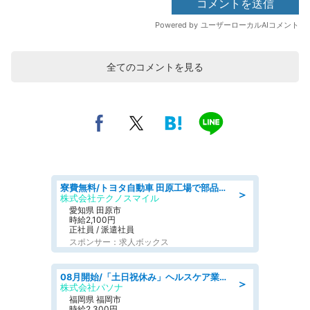
全てのコメントを見る
寮費無料/トヨタ自動車 田原工場で部品の組立製造/tutumi
＞
株式会社テクノスマイル
愛知県 田原市
時給2,100円
正社員 / 派遣社員
スポンサー：求人ボックス
08月開始/「土日祝休み」ヘルスケア業界の産業保健師/高時給/未経験OK/要資格:保健師、正看護師
＞
株式会社パソナ
福岡県 福岡市
時給2,300円