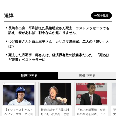
追悼
一覧を見る
長崎市出身・平和訴えた美輪明宏さん死去 ラストメッセージでも
訴え「愛があれば 戦争なんか起こりません」
つげ義春さんと白土三平さん カリスマ漫画家、二人の「違い」と
は？
死去した丹羽宇一郎さんは、経済界有数の読書家だった 『死ぬほ
ど読書』ベストセラーに
動画で見る
画像で見る
【ドジャース】キム・
新党結成で「「騙し討
「れいわ新選組」が党
登
ヘソン、大リーグ公式
ちにあった気分」と怒
名の変更を発表、「い
女