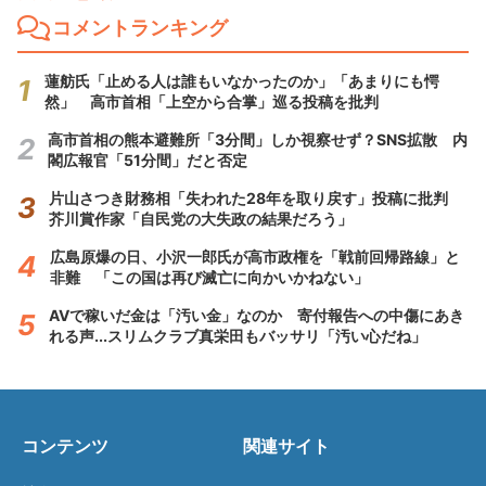
コメントランキング
蓮舫氏「止める人は誰もいなかったのか」「あまりにも愕
然」 高市首相「上空から合掌」巡る投稿を批判
高市首相の熊本避難所「3分間」しか視察せず？SNS拡散 内
閣広報官「51分間」だと否定
片山さつき財務相「失われた28年を取り戻す」投稿に批判
芥川賞作家「自民党の大失政の結果だろう」
広島原爆の日、小沢一郎氏が高市政権を「戦前回帰路線」と
非難 「この国は再び滅亡に向かいかねない」
AVで稼いだ金は「汚い金」なのか 寄付報告への中傷にあき
れる声...スリムクラブ真栄田もバッサリ「汚い心だね」
コンテンツ
関連サイト