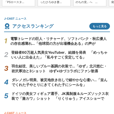
「PSロースタ...
ったひろゆき妻...
のちの党」へ ...
発
J-CAST ニュース
アクセスランキング
もっと見る
電撃トレードの巨人・リチャード、ソフトバンク・秋広優人
の存在感薄れ...「他球団の方が出場機会ある」の声が
登録者60万超人気美女YouTuber、結婚を発表 「めっちゃ
いい人に出会えた」「私今すごく安定してる」
羽生結弦、美しいブルー基調の衣装で...「ゆず」北川悠仁・
岩沢厚治と3ショット ゆず×ゆづコラボにファン歓喜
ダレノガレ明美、被災地炊き出しで細やかな心遣い...「並ん
でくれた子やとりにきてくれた子にシールを」
ドイツの美女フィギュア選手、JK風制服＆ルーズソックス衣
装で「激カワ」ショット 「りくりゅう」アイスショーで
J-CAST ニュース