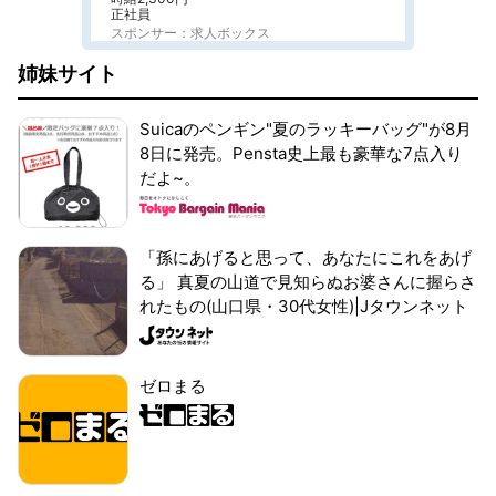
正社員
スポンサー：求人ボックス
姉妹サイト
Suicaのペンギン"夏のラッキーバッグ"が8月
8日に発売。Pensta史上最も豪華な7点入り
だよ~。
「孫にあげると思って、あなたにこれをあげ
る」 真夏の山道で見知らぬお婆さんに握らさ
れたもの(山口県・30代女性)|Jタウンネット
ゼロまる