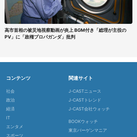
高市首相の被災地視察動画が炎上 BGM付き「総理が主役の
PV」に「政権プロパガンダ」批判
コンテンツ
関連サイト
社会
J-CASTニュース
政治
J-CASTトレンド
経済
J-CAST会社ウォッチ
IT
BOOKウォッチ
エンタメ
東京バーゲンマニア
スポーツ