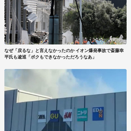
なぜ「戻るな」と言えなかったのか イオン爆発事故で斎藤幸
平氏も逡巡「ボクもできなかっただろうなあ」