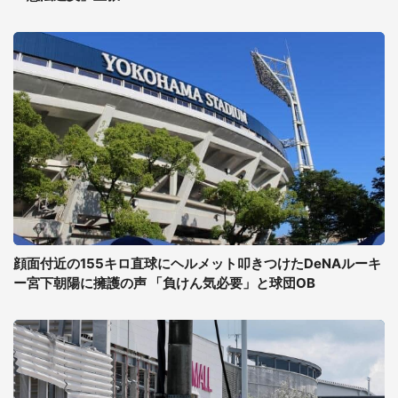
顔面付近の155キロ直球にヘルメット叩きつけたDeNAルーキ
ー宮下朝陽に擁護の声 「負けん気必要」と球団OB