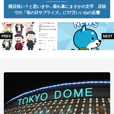
開店祝い？と思いきや...垂れ幕にまさかの文字 店頭
での「母の日サプライズ」に17万いいねの反響