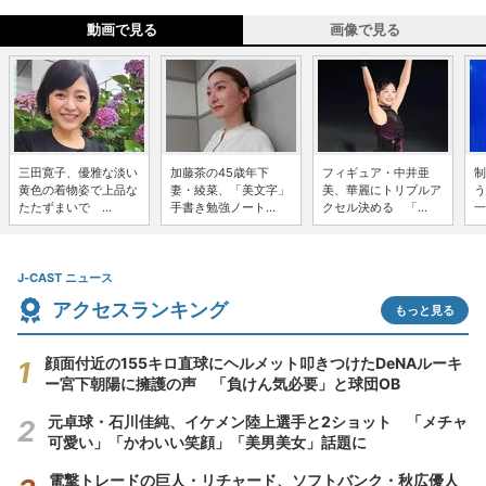
動画で見る
画像で見る
三田寛子、優雅な淡い
加藤茶の45歳年下
フィギュア・中井亜
制
黄色の着物姿で上品な
妻・綾菜、「美文字」
美、華麗にトリプルア
う
たたずまいで ...
手書き勉強ノート...
クセル決める 「...
一
J-CAST ニュース
アクセスランキング
もっと見る
顔面付近の155キロ直球にヘルメット叩きつけたDeNAルーキ
ー宮下朝陽に擁護の声 「負けん気必要」と球団OB
元卓球・石川佳純、イケメン陸上選手と2ショット 「メチャ
可愛い」「かわいい笑顔」「美男美女」話題に
電撃トレードの巨人・リチャード、ソフトバンク・秋広優人