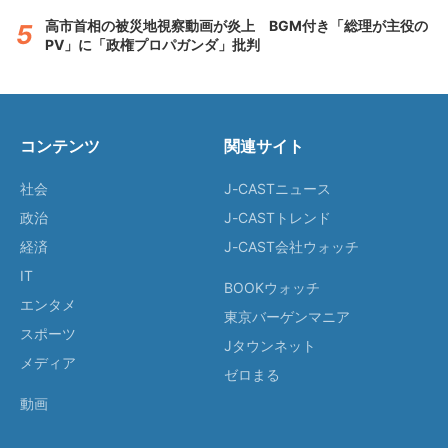
高市首相の被災地視察動画が炎上 BGM付き「総理が主役の
PV」に「政権プロパガンダ」批判
コンテンツ
関連サイト
社会
J-CASTニュース
政治
J-CASTトレンド
経済
J-CAST会社ウォッチ
IT
BOOKウォッチ
エンタメ
東京バーゲンマニア
スポーツ
Jタウンネット
メディア
ゼロまる
動画