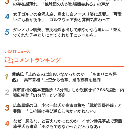
の存在感薄れ...「他球団の方が出場機会ある」の声が
女子ゴルフの金沢志奈、肩出し白ノースリ姿に反響...「可愛
いにも程がある」 ゴルフウェア姿と雰囲気変わって
ダレノガレ明美、被災地炊き出しで細やかな心遣い...「並ん
でくれた子やとりにきてくれた子にシールを」
J-CAST ニュース
コメントランキング
蓮舫氏「止める人は誰もいなかったのか」「あまりにも愕
然」 高市首相「上空から合掌」巡る投稿を批判
高市首相の熊本避難所「3分間」しか視察せず？SNS拡散 内
閣広報官「51分間」だと否定
広島原爆の日、小沢一郎氏が高市政権を「戦前回帰路線」と
非難 「この国は再び滅亡に向かいかねない」
なぜ「戻るな」と言えなかったのか イオン爆発事故で斎藤
幸平氏も逡巡「ボクもできなかっただろうなあ」