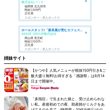
＞
株式会社パソナ
福岡県 北九州市
時給1,506円
正社員
スポンサー：求人ボックス
ホールスタッフ/「家具屋が営むカフェスタッフ!」週2日～OK!嬉しいまかない付き/岡山県/浅口郡里庄町
＞
AKASE GROUP株式会社
岡山県 里庄町
時給1,100円～
正社員
スポンサー：求人ボックス
姉妹サイト
【かつや】人気メニューが税抜150円引き&ご
飯大盛り無料!お得すぎる「感謝祭」は8月14
日まで開催中。
「多指症」で生まれた娘と、受け止められな
い私。産後初めての夜、助産師がミルクをあ
げてるのを見て...(静岡県・20代女性)|Jタウ