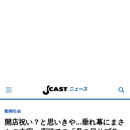
動画
社会
開店祝い？と思いきや...垂れ幕にまさ