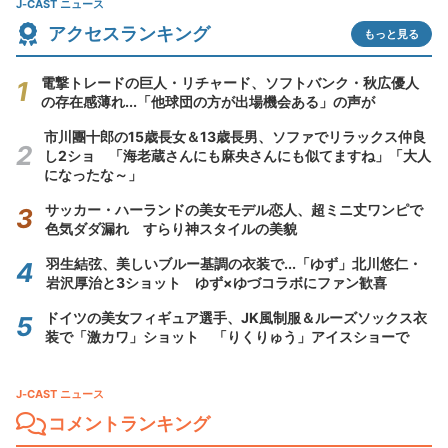
J-CAST ニュース
アクセスランキング
もっと見る
電撃トレードの巨人・リチャード、ソフトバンク・秋広優人
の存在感薄れ...「他球団の方が出場機会ある」の声が
市川團十郎の15歳長女＆13歳長男、ソファでリラックス仲良
し2ショ 「海老蔵さんにも麻央さんにも似てますね」「大人
になったな～」
サッカー・ハーランドの美女モデル恋人、超ミニ丈ワンピで
色気ダダ漏れ すらり神スタイルの美貌
羽生結弦、美しいブルー基調の衣装で...「ゆず」北川悠仁・
岩沢厚治と3ショット ゆず×ゆづコラボにファン歓喜
ドイツの美女フィギュア選手、JK風制服＆ルーズソックス衣
装で「激カワ」ショット 「りくりゅう」アイスショーで
J-CAST ニュース
コメントランキング