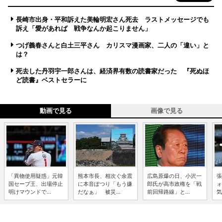
長崎市出身・平和訴えた美輪明宏さん死去 ラストメッセージでも
訴え「愛があれば 戦争なんか起こりません」
つげ義春さんと白土三平さん カリスマ漫画家、二人の「違い」と
は？
死去した丹羽宇一郎さんは、経済界有数の読書家だった 『死ぬほ
ど読書』ベストセラーに
動画で見る
画像で見る
「異物使用疑惑」元韓
熊本市長、相次ぐ余震
広島原爆の日、小沢一
張
国セーブ王、出場停止
に本音ぽつり「もう嫌
郎氏が高市政権を「戦
ォ
明けマウンドで...
だなぁ」 被災...
前回帰路線」と...
気