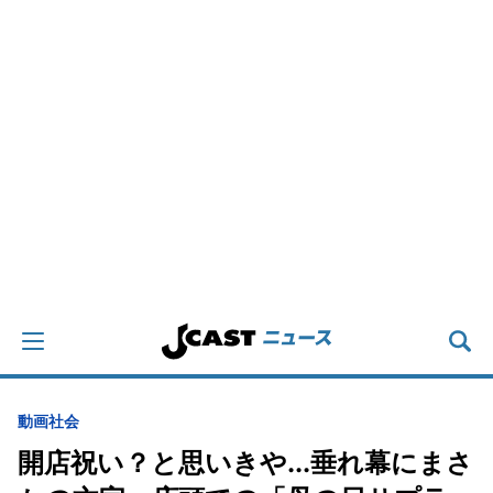
動画
社会
開店祝い？と思いきや...垂れ幕にまさ