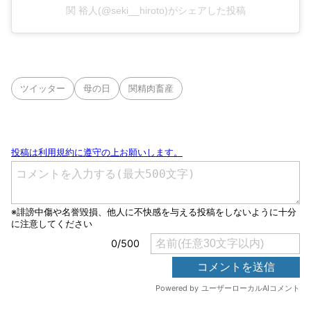
関 裕人(@seki__hiroto)がシェアした投稿
ツイッター
母の日
関精肉畜産