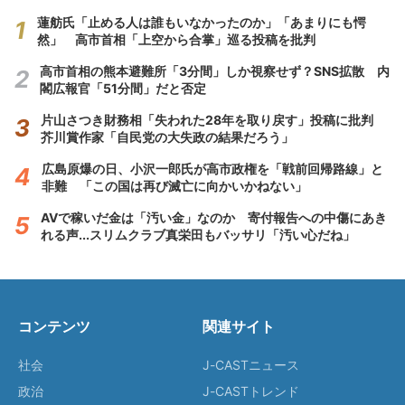
蓮舫氏「止める人は誰もいなかったのか」「あまりにも愕
然」 高市首相「上空から合掌」巡る投稿を批判
高市首相の熊本避難所「3分間」しか視察せず？SNS拡散 内
閣広報官「51分間」だと否定
片山さつき財務相「失われた28年を取り戻す」投稿に批判
芥川賞作家「自民党の大失政の結果だろう」
広島原爆の日、小沢一郎氏が高市政権を「戦前回帰路線」と
非難 「この国は再び滅亡に向かいかねない」
AVで稼いだ金は「汚い金」なのか 寄付報告への中傷にあき
れる声...スリムクラブ真栄田もバッサリ「汚い心だね」
コンテンツ
関連サイト
社会
J-CASTニュース
政治
J-CASTトレンド