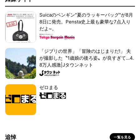
Suicaのペンギン"夏のラッキーバッグ"が8月
8日に発売。Pensta史上最も豪華な7点入り
だよ~。
「ジブリの世界」「冒険のはじまりだ!」 夫
が撮影した〝1歳娘の後ろ姿〟が良すぎて...4.
8万人感激|Jタウンネット
ゼロまる
追悼
一覧を見る