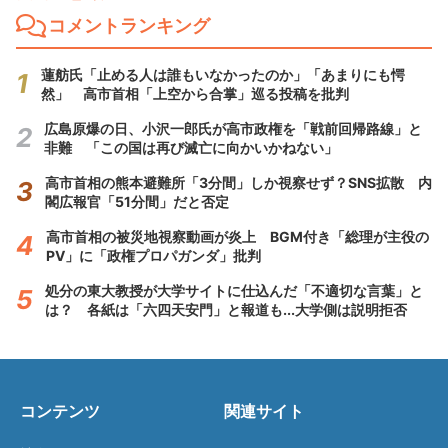
コメントランキング
蓮舫氏「止める人は誰もいなかったのか」「あまりにも愕
然」 高市首相「上空から合掌」巡る投稿を批判
広島原爆の日、小沢一郎氏が高市政権を「戦前回帰路線」と
非難 「この国は再び滅亡に向かいかねない」
高市首相の熊本避難所「3分間」しか視察せず？SNS拡散 内
閣広報官「51分間」だと否定
高市首相の被災地視察動画が炎上 BGM付き「総理が主役の
PV」に「政権プロパガンダ」批判
処分の東大教授が大学サイトに仕込んだ「不適切な言葉」と
は？ 各紙は「六四天安門」と報道も...大学側は説明拒否
コンテンツ
関連サイト