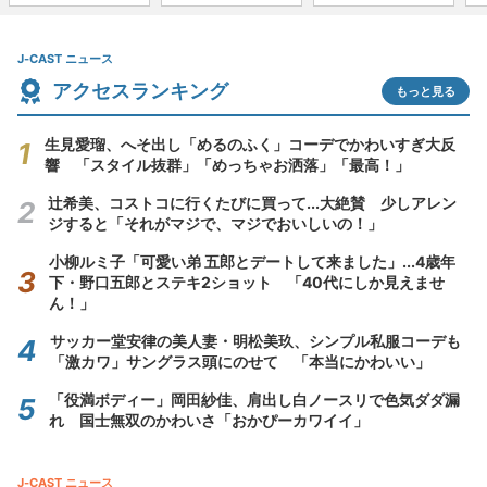
J-CAST ニュース
アクセスランキング
もっと見る
生見愛瑠、へそ出し「めるのふく」コーデでかわいすぎ大反
響 「スタイル抜群」「めっちゃお洒落」「最高！」
辻希美、コストコに行くたびに買って...大絶賛 少しアレン
ジすると「それがマジで、マジでおいしいの！」
小柳ルミ子「可愛い弟 五郎とデートして来ました」...4歳年
下・野口五郎とステキ2ショット 「40代にしか見えませ
ん！」
サッカー堂安律の美人妻・明松美玖、シンプル私服コーデも
「激カワ」サングラス頭にのせて 「本当にかわいい」
「役満ボディー」岡田紗佳、肩出し白ノースリで色気ダダ漏
れ 国士無双のかわいさ「おかぴーカワイイ」
J-CAST ニュース