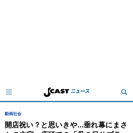
動画
社会
開店祝い？と思いきや...垂れ幕にまさ