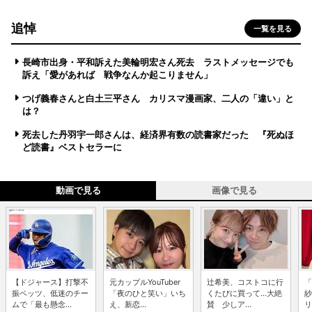
追悼
一覧を見る
長崎市出身・平和訴えた美輪明宏さん死去 ラストメッセージでも
訴え「愛があれば 戦争なんか起こりません」
つげ義春さんと白土三平さん カリスマ漫画家、二人の「違い」と
は？
死去した丹羽宇一郎さんは、経済界有数の読書家だった 『死ぬほ
ど読書』ベストセラーに
動画で見る
画像で見る
【ドジャース】打撃不
元カップルYouTuber
辻希美、コストコに行
「
振ベッツ、低迷のチー
「夜のひと笑い」いち
くたびに買って...大絶
紗
ムで「最も懸念...
え、新恋...
賛 少しア...
リ