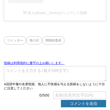
関 裕人(@seki__hiroto)がシェアした投稿
ツイッター
母の日
関精肉畜産