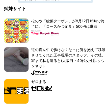
姉妹サイト
松のや「総菜クーポン」が8月12日15時で終
了に。「ロースかつ定食」500円は継続
道の真ん中で歩けなくなった所を抱えて移動
させてくれた工事現場のスタッフ。その後、
家まで私を送ると(大阪府・40代女性)|Jタウ
ンネット
ゼロまる