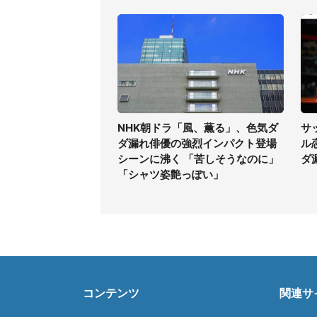
NHK朝ドラ「風、薫る」、色気ダ
サ
ダ漏れ俳優の強烈インパクト登場
ル
シーンに沸く 「苦しそうなのに」
ダ
「シャツ姿艶っぽい」
コンテンツ
関連サ