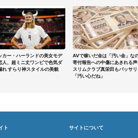
ッカー・ハーランドの美女モデ
AVで稼いだ金は「汚い金」な
恋人、超ミニ丈ワンピで色気ダ
寄付報告への中傷にあきれる声..
漏れ すらり神スタイルの美貌
スリムクラブ真栄田もバッサリ
「汚い心だね」
イト
サイトについて