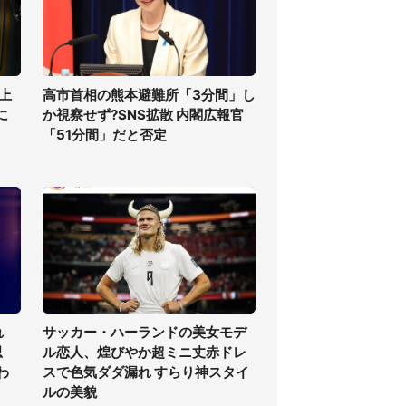
上
高市首相の熊本避難所「3分間」し
に
か視察せず?SNS拡散 内閣広報官
「51分間」だと否定
れ
サッカー・ハーランドの美女モデ
思
ル恋人、煌びやか超ミニ丈赤ドレ
わ
スで色気ダダ漏れ すらり神スタイ
ルの美貌