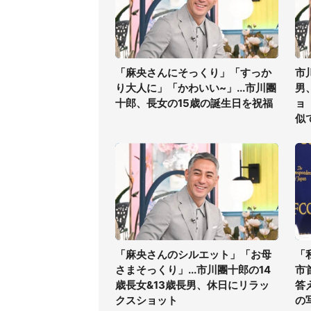
「麻央さんにそっくり」「すっか
市
り大人に」「かわいい~」...市川團
男
十郎、長女の15歳の誕生日を祝福
ョ
似
「麻央さんのシルエット」「お母
「
さまそっくり」...市川團十郎の14
市
歳長女&13歳長男、休日にリラッ
答
クスショット
の