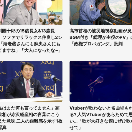
川團十郎の15歳長女&13歳長
高市首相の被災地視察動画が炎
、ソファでリラックス仲良し2シ
BGM付き「総理が主役のPV」
 「海老蔵さんにも麻央さんにも
「政権プロパガンダ」批判
てますね」「大人になったな~」
私はまだ何も言ってません」高
Vtuberが歌わないと名曲埋も
首相が赤沢経産相の言葉にこう
る? 人気VTuberがあらためて
えた意味 二人の距離感を示す1枚
い...「歌が大好きな僕にぜひ歌
写真
せて」