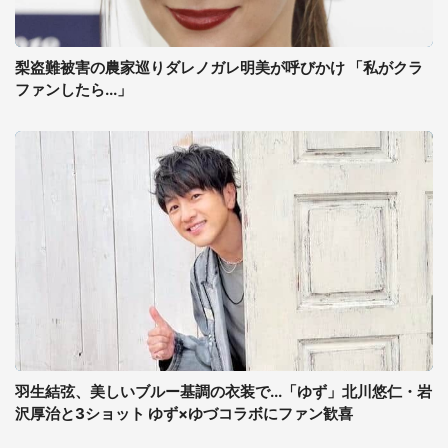
梨盗難被害の農家巡りダレノガレ明美が呼びかけ 「私がクラ
ファンしたら...」
羽生結弦、美しいブルー基調の衣装で...「ゆず」北川悠仁・岩
沢厚治と3ショット ゆず×ゆづコラボにファン歓喜