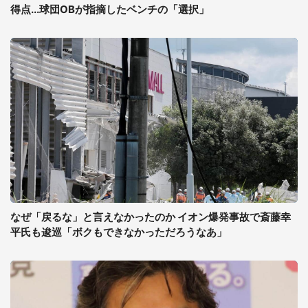
得点...球団OBが指摘したベンチの「選択」
なぜ「戻るな」と言えなかったのか イオン爆発事故で斎藤幸
平氏も逡巡「ボクもできなかっただろうなあ」