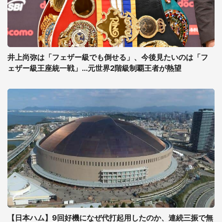
井上尚弥は「フェザー級でも倒せる」、今後見たいのは「フ
ェザー級王座統一戦」...元世界2階級制覇王者が熱望
【日本ハム】9回好機になぜ代打起用したのか、連続三振で無