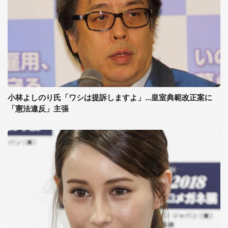
小林よしのり氏「ワシは提訴しますよ」...皇室典範改正案に
「憲法違反」主張