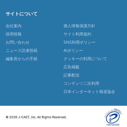
サイトについて
会社案内
個人情報保護方針
採用情報
サイト利用規約
お問い合わせ
SNS利用ポリシー
ニュース読者投稿
AIポリシー
編集長からの手紙
クッキーの利用について
広告掲載
記事配信
コンテンツ二次利用
日本インターネット報道協会
© 2026 J-CAST, Inc. All Rights Reserved.