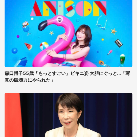
森口博子55歳「もっとすごい」ビキニ姿 大胆にぐっと...「写
真の破壊力にやられた」