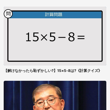
【解けなかったら恥ずかしい?】15×5-8は?《計算クイズ》