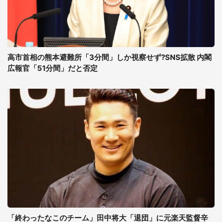
高市首相の熊本避難所「3分間」しか視察せず?SNS拡散 内閣
広報官「51分間」だと否定
「終わったなこのチーム」田中将大「退団」に元楽天監督辛