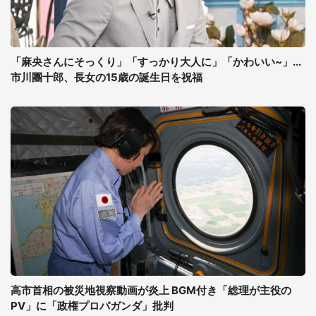
「麻央さんにそっくり」「すっかり大人に」「かわいい~」...
市川團十郎、長女の15歳の誕生日を祝福
高市首相の被災地視察動画が炎上 BGM付き「総理が主役の
PV」に「政権プロパガンダ」批判