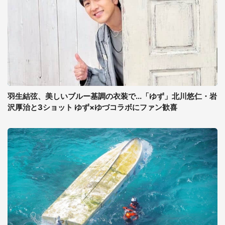
羽生結弦、美しいブルー基調の衣装で...「ゆず」北川悠仁・岩
沢厚治と3ショット ゆず×ゆづコラボにファン歓喜