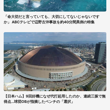
「命大切だと言っていても、大切にしてないじゃないです
か」 ABCテレビで辺野古沖事故を約40分間異例の特集
【日本ハム】9回好機になぜ代打起用したのか、連続三振で無
得点...球団OBが指摘したベンチの「選択」