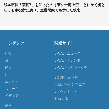
熊本市長「震度7」を知ったのは東シナ海上空 「とにかく何と
しても市役所に戻り」空港閉鎖でも示した執念
コンテンツ
関連サイト
社会
J-CASTニュース
政治
J-CASTトレンド
経済
J-CAST会社ウォッチ
IT
BOOKウォッチ
エンタメ
東京バーゲンマニア
スポーツ
Jタウンネット
メディア
ゼロまる
動画