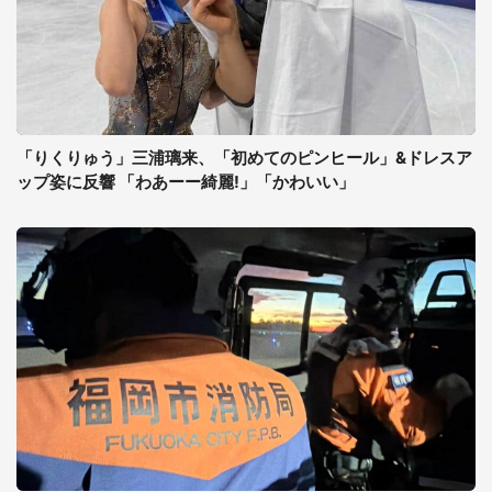
「りくりゅう」三浦璃来、「初めてのピンヒール」&ドレスア
ップ姿に反響 「わあーー綺麗!」「かわいい」