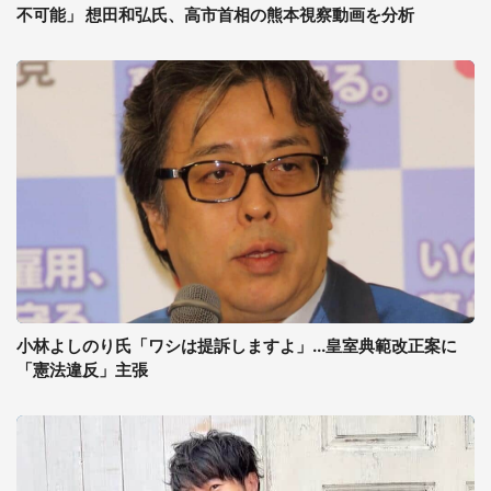
不可能」 想田和弘氏、高市首相の熊本視察動画を分析
小林よしのり氏「ワシは提訴しますよ」...皇室典範改正案に
「憲法違反」主張