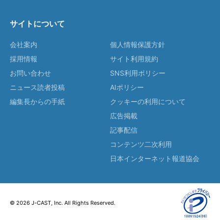
サイトについて
会社案内
個人情報保護方針
採用情報
サイト利用規約
お問い合わせ
SNS利用ポリシー
ニュース読者投稿
AIポリシー
編集長からの手紙
クッキーの利用について
広告掲載
記事配信
コンテンツ二次利用
日本インターネット報道協会
© 2026 J-CAST, Inc. All Rights Reserved.