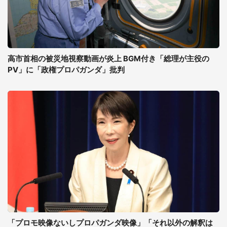
高市首相の被災地視察動画が炎上 BGM付き「総理が主役の
PV」に「政権プロパガンダ」批判
「プロモ映像ないしプロパガンダ映像」「それ以外の解釈は