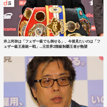
井上尚弥は「フェザー級でも倒せる」、今後見たいのは「フ
ェザー級王座統一戦」...元世界2階級制覇王者が熱望