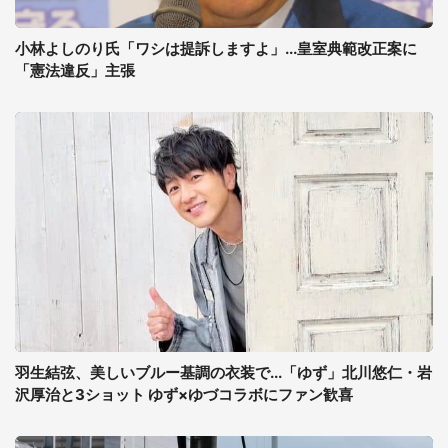
小林よしのり氏「ワシは提訴しますよ」...皇室典範改正案に
「憲法違反」主張
羽生結弦、美しいブルー基調の衣装で...「ゆず」北川悠仁・岩
沢厚治と3ショット ゆず×ゆづコラボにファン歓喜