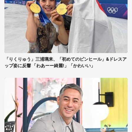
「りくりゅう」三浦璃来、「初めてのピンヒール」&ドレスア
ップ姿に反響 「わあーー綺麗!」「かわいい」