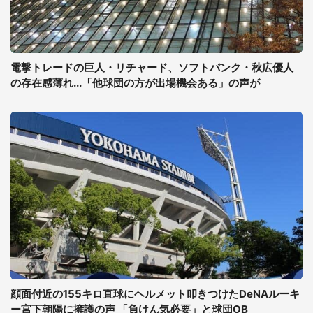
電撃トレードの巨人・リチャード、ソフトバンク・秋広優人
の存在感薄れ...「他球団の方が出場機会ある」の声が
顔面付近の155キロ直球にヘルメット叩きつけたDeNAルーキ
ー宮下朝陽に擁護の声 「負けん気必要」と球団OB