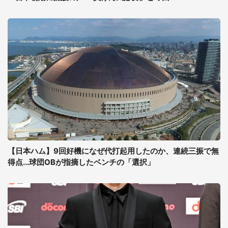
【日本ハム】9回好機になぜ代打起用したのか、連続三振で無
得点...球団OBが指摘したベンチの「選択」