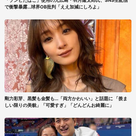
「ゾンビたばこ」使用の元広島・羽月隆太郎氏、SNS生配信
で衝撃暴露...球界OB批判「ええ加減にしろよ」
剛力彩芽、黒髪も金髪も...「両方かわいい」と話題に 「羨ま
しい限りの美貌」「可愛すぎ」「どんどんお綺麗に」