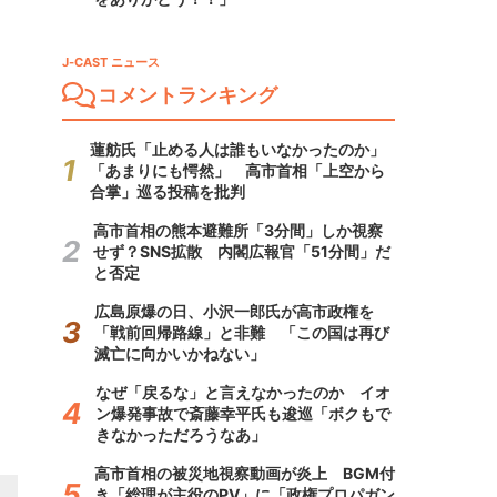
J-CAST ニュース
コメントランキング
蓮舫氏「止める人は誰もいなかったのか」
「あまりにも愕然」 高市首相「上空から
合掌」巡る投稿を批判
高市首相の熊本避難所「3分間」しか視察
せず？SNS拡散 内閣広報官「51分間」だ
と否定
広島原爆の日、小沢一郎氏が高市政権を
「戦前回帰路線」と非難 「この国は再び
滅亡に向かいかねない」
なぜ「戻るな」と言えなかったのか イオ
ン爆発事故で斎藤幸平氏も逡巡「ボクもで
きなかっただろうなあ」
高市首相の被災地視察動画が炎上 BGM付
き「総理が主役のPV」に「政権プロパガン