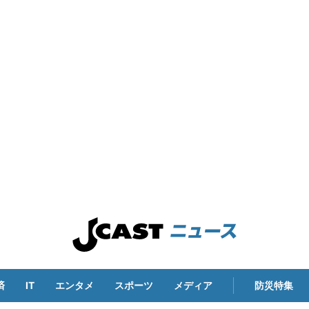
済
IT
エンタメ
スポーツ
メディア
防災特集