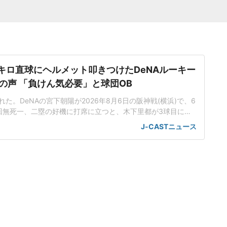
5キロ直球にヘルメット叩きつけたDeNAルーキー
の声 「負けん気必要」と球団OB
た。DeNAの宮下朝陽が2026年8月6日の阪神戦(横浜)で、6
回無死一、二塁の好機に打席に立つと、木下里都が3球目に投
が顔面付近へ。もんどり打ってよけた宮下は怒りの表情を見せて
J-CASTニュース
けた。「熱くなってしまった部分があったのでしょう」前日5
球ずつを受け、この試合でも阪神のデルミス・ガルシアが2回