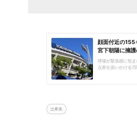
顔面付近の15
宮下朝陽に擁護
球場が緊張感に包まれ
点差を追いかける7
じた155キロ直球
ヘルメットを叩きつ
日は両チームが2死
に死球を受けた。内
辻希美