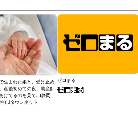
ゼロまる
で生まれた娘と、受け止め
。産後初めての夜、助産師
げてるのを見て...(静岡
性)|Jタウンネット