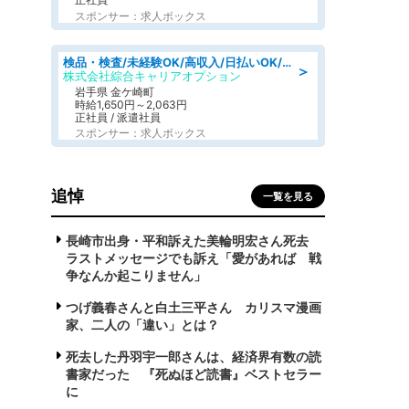
スポンサー：求人ボックス
検品・検査/未経験OK/高収入/日払いOK/交替制/20・30・40代活躍中
＞
株式会社綜合キャリアオプション
岩手県 金ケ崎町
時給1,650円～2,063円
正社員 / 派遣社員
スポンサー：求人ボックス
追悼
一覧を見る
長崎市出身・平和訴えた美輪明宏さん死去
ラストメッセージでも訴え「愛があれば 戦
争なんか起こりません」
つげ義春さんと白土三平さん カリスマ漫画
家、二人の「違い」とは？
死去した丹羽宇一郎さんは、経済界有数の読
書家だった 『死ぬほど読書』ベストセラー
に