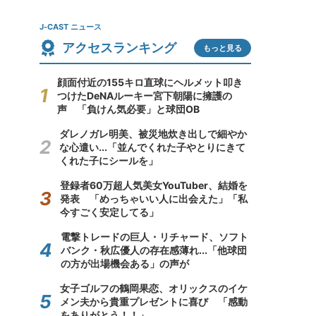
J-CAST ニュース
アクセスランキング
もっと見る
顔面付近の155キロ直球にヘルメット叩き
つけたDeNAルーキー宮下朝陽に擁護の
声 「負けん気必要」と球団OB
ダレノガレ明美、被災地炊き出しで細やか
な心遣い...「並んでくれた子やとりにきて
くれた子にシールを」
登録者60万超人気美女YouTuber、結婚を
発表 「めっちゃいい人に出会えた」「私
今すごく安定してる」
電撃トレードの巨人・リチャード、ソフト
バンク・秋広優人の存在感薄れ...「他球団
の方が出場機会ある」の声が
女子ゴルフの鶴岡果恋、オリックスのイケ
メン夫から貴重プレゼントに喜び 「感動
をありがとう！！」