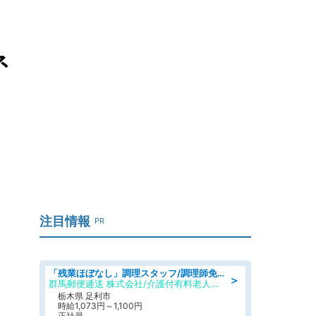
ネ
注目情報
PR
「残業ほぼなし」調理スタッフ/調理師免許必須/正職員/日勤のみ/介護付き有料老人ホーム/社会保障完備
＞
群馬郵便逓送 株式会社/介護付有料老人ホーム ふる里
栃木県 足利市
時給1,073円～1,100円
正社員