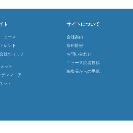
イト
サイトについて
Tニュース
会社案内
Tトレンド
採用情報
ST会社ウォッチ
お問い合わせ
ニュース読者投稿
ウォッチ
編集長からの手紙
ーゲンマニア
ネット
る