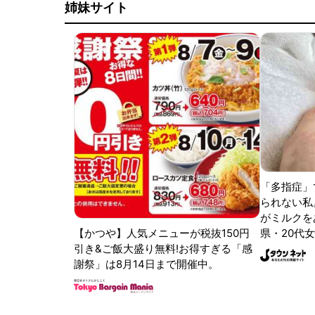
姉妹サイト
「多指症」
られない私
がミルクをあ
【かつや】人気メニューが税抜150円
県・20代女
引き&ご飯大盛り無料!お得すぎる「感
謝祭」は8月14日まで開催中。