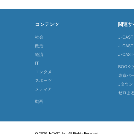
コンテンツ
関連サ
社会
J-CAS
政治
J-CAS
経済
J-CA
IT
BOOK
エンタメ
東京バ
スポーツ
Jタウン
メディア
ゼロま
動画
© 2026 J-CAST, Inc. All Rights Reserved.