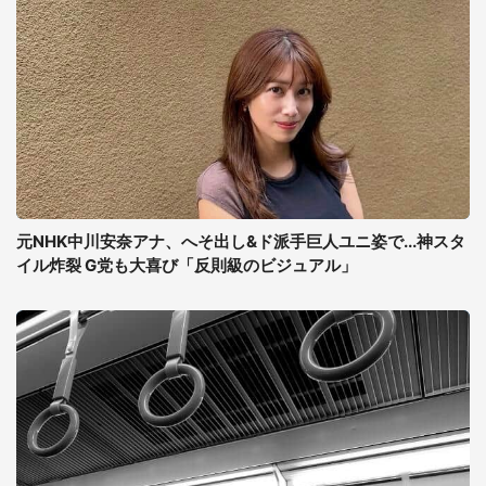
元NHK中川安奈アナ、へそ出し&ド派手巨人ユニ姿で...神スタ
イル炸裂 G党も大喜び「反則級のビジュアル」