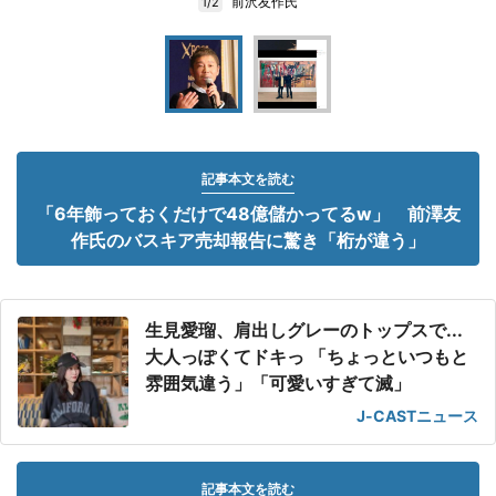
前沢友作氏
1/2
記事本文を読む
「6年飾っておくだけで48億儲かってるw」 前澤友
作氏のバスキア売却報告に驚き「桁が違う」
生見愛瑠、肩出しグレーのトップスで...
大人っぽくてドキっ 「ちょっといつもと
雰囲気違う」「可愛いすぎて滅」
J-CASTニュース
記事本文を読む