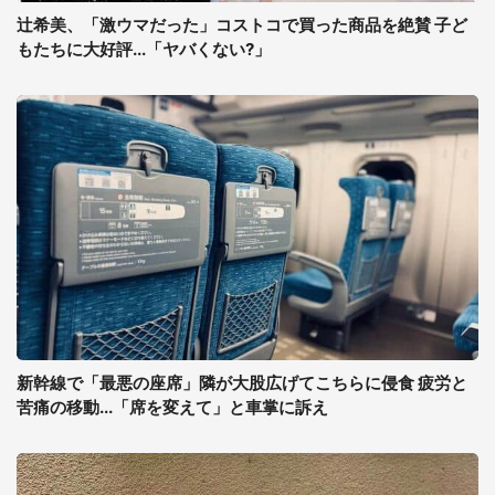
辻希美、「激ウマだった」コストコで買った商品を絶賛 子ど
もたちに大好評...「ヤバくない?」
新幹線で「最悪の座席」隣が大股広げてこちらに侵食 疲労と
苦痛の移動...「席を変えて」と車掌に訴え