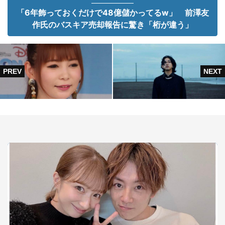
「6年飾っておくだけで48億儲かってるw」 前澤友
作氏のバスキア売却報告に驚き「桁が違う」