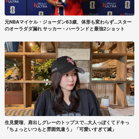
元NBAマイケル・ジョーダン63歳、体形も変わらず...スター
のオーラダダ漏れ サッカー・ハーランドと最強2ショット
生見愛瑠、肩出しグレーのトップスで...大人っぽくてドキっ
「ちょっといつもと雰囲気違う」「可愛いすぎて滅」