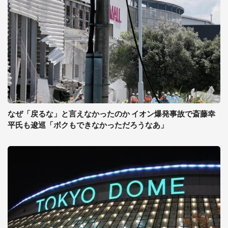
なぜ「戻るな」と言えなかったのか イオン爆発事故で斎藤幸
平氏も逡巡「ボクもできなかっただろうなあ」