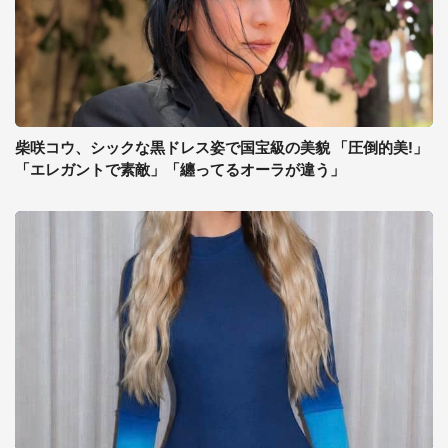
柴咲コウ、シックな黒ドレス姿で国宝級の美貌 「圧倒的美!」
「エレガントで素敵」「纏ってるオーラが違う」