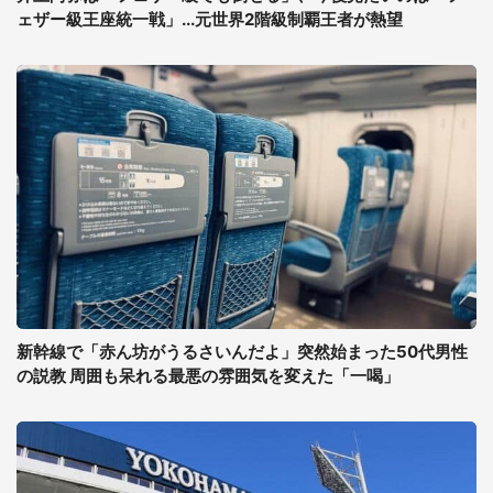
ェザー級王座統一戦」...元世界2階級制覇王者が熱望
新幹線で「赤ん坊がうるさいんだよ」突然始まった50代男性
の説教 周囲も呆れる最悪の雰囲気を変えた「一喝」