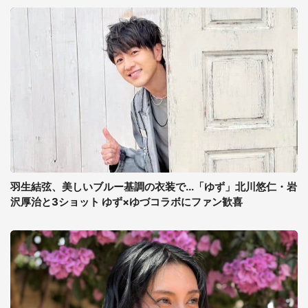
羽生結弦、美しいブルー基調の衣装で...「ゆず」北川悠仁・岩
沢厚治と3ショット ゆず×ゆづコラボにファン歓喜