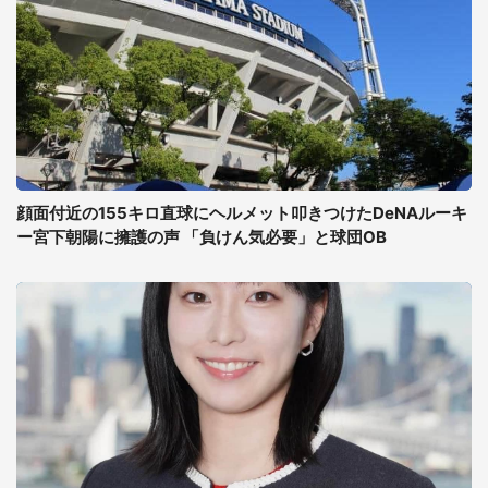
顔面付近の155キロ直球にヘルメット叩きつけたDeNAルーキ
ー宮下朝陽に擁護の声 「負けん気必要」と球団OB