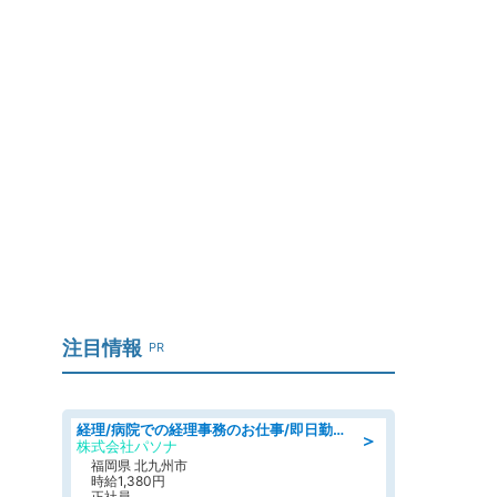
メ
注目情報
PR
経理/病院での経理事務のお仕事/即日勤務可/車通勤可/経理/一般事務
＞
株式会社パソナ
福岡県 北九州市
時給1,380円
正社員