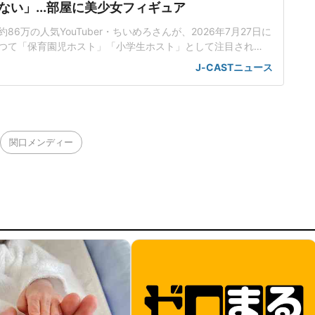
ない」...部屋に美少女フィギュア
6万の人気YouTuber・ちいめろさんが、2026年7月27日に
。かつて「保育園児ホスト」「小学生ホスト」として注目され
さんの「ルームツアー」を公開した。「家の勉強時間より
J-CASTニュース
方が長い」大学受験生になったという琉ちゃろさん。幼い頃
く染め、ギャル男風のファッションに身を包んでいた印象だ
た黒
関口メンディー