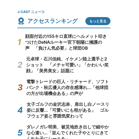
J-CAST ニュース
アクセスランキング
もっと見る
顔面付近の155キロ直球にヘルメット叩き
つけたDeNAルーキー宮下朝陽に擁護の
声 「負けん気必要」と球団OB
元卓球・石川佳純、イケメン陸上選手と2
ショット 「メチャ可愛い」「かわいい笑
顔」「美男美女」話題に
電撃トレードの巨人・リチャード、ソフト
バンク・秋広優人の存在感薄れ...「他球団
の方が出場機会ある」の声が
女子ゴルフの金沢志奈、肩出し白ノースリ
姿に反響...「可愛いにも程がある」 ゴル
フウェア姿と雰囲気変わって
ダレノガレ明美、被災地炊き出しで細やか
な心遣い...「並んでくれた子やとりにきて
くれた子にシールを」