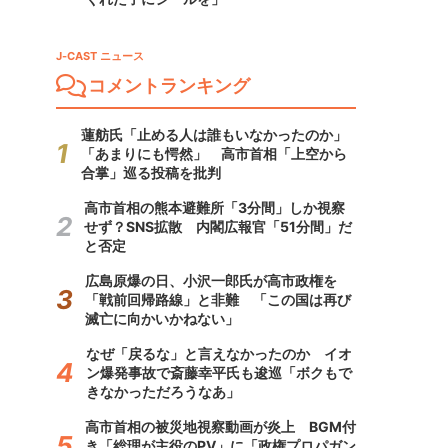
J-CAST ニュース
コメントランキング
蓮舫氏「止める人は誰もいなかったのか」
「あまりにも愕然」 高市首相「上空から
合掌」巡る投稿を批判
高市首相の熊本避難所「3分間」しか視察
せず？SNS拡散 内閣広報官「51分間」だ
と否定
広島原爆の日、小沢一郎氏が高市政権を
「戦前回帰路線」と非難 「この国は再び
滅亡に向かいかねない」
なぜ「戻るな」と言えなかったのか イオ
ン爆発事故で斎藤幸平氏も逡巡「ボクもで
きなかっただろうなあ」
高市首相の被災地視察動画が炎上 BGM付
き「総理が主役のPV」に「政権プロパガン