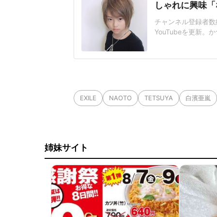
しゃれに興味「
チャンネル登録者数約8
YouTubeを更新
た、息子の琉ちゃろ
も、塾とか行っとる
は髪を伸ばして明る
が、現在は落ち着い
EXILE
NAOTO
TETSUYA
白濱亜嵐
姉妹サイト