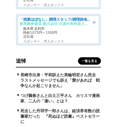
スポンサー：求人ボックス
「残業ほぼなし」調理スタッフ/調理師免許必須/正職員/日勤のみ/介護付き有料老人ホーム/社会保障完備
＞
群馬郵便逓送 株式会社/介護付有料老人ホーム ふる里
栃木県 足利市
時給1,073円～1,100円
正社員
スポンサー：求人ボックス
追悼
一覧を見る
長崎市出身・平和訴えた美輪明宏さん死去
ラストメッセージでも訴え「愛があれば 戦
争なんか起こりません」
つげ義春さんと白土三平さん カリスマ漫画
家、二人の「違い」とは？
死去した丹羽宇一郎さんは、経済界有数の読
書家だった 『死ぬほど読書』ベストセラー
に