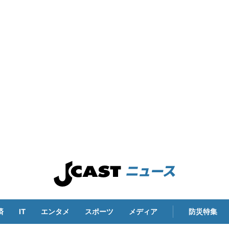
済
IT
エンタメ
スポーツ
メディア
防災特集