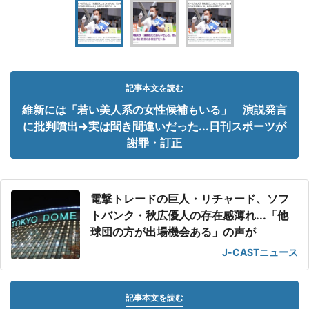
記事本文を読む
維新には「若い美人系の女性候補もいる」 演説発言
に批判噴出→実は聞き間違いだった...日刊スポーツが
謝罪・訂正
電撃トレードの巨人・リチャード、ソフ
トバンク・秋広優人の存在感薄れ...「他
球団の方が出場機会ある」の声が
J-CASTニュース
記事本文を読む