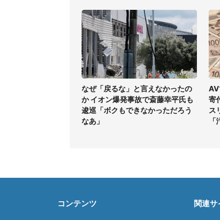
なぜ「戻るな」と言えなかったの
A
か イオン爆発事故で斎藤幸平氏も
寄
逡巡「ボクもできなかっただろう
ス
なあ」
「
コンテンツ
関連サ