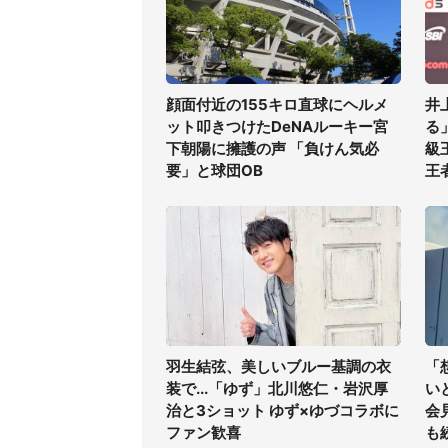
顔面付近の155キロ直球にヘルメ
井
ット叩きつけたDeNAルーキー宮
る
下朝陽に擁護の声 「負けん気必
級
要」と球団OB
王
羽生結弦、美しいブルー基調の衣
「
装で...「ゆず」北川悠仁・岩沢厚
い
治と3ショット ゆず×ゆづコラボに
会
ファン歓喜
も