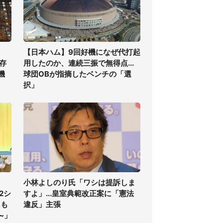
【日本ハム】9回好機になぜ代打起
存
用したのか、連続三振で無得点...
機
球団OBが指摘したベンチの「選
択」
小林よしのり氏「ワシは提訴しま
2シ
すよ」...皇室典範改正案に「憲法
にも
違反」主張
~」