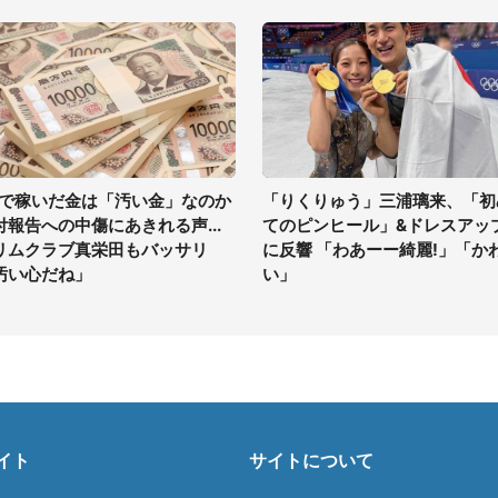
Vで稼いだ金は「汚い金」なのか
「りくりゅう」三浦璃来、「初
付報告への中傷にあきれる声...
てのピンヒール」&ドレスアッ
リムクラブ真栄田もバッサリ
に反響 「わあーー綺麗!」「か
汚い心だね」
い」
イト
サイトについて