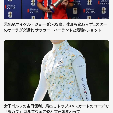
元NBAマイケル・ジョーダン63歳、体形も変わらず...スター
のオーラダダ漏れ サッカー・ハーランドと最強2ショット
女子ゴルフの吉田優利、肩出しトップス×スカートのコーデで
「激カワ」 ゴルフウェア姿と雰囲気変わって