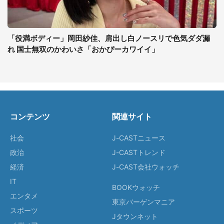
「役満ボディー」岡田紗佳、肩出し白ノースリで色気ダダ漏
れ 国士無双のかわいさ「おかぴーカワイイ」
コンテンツ
関連サイト
社会
J-CASTニュース
政治
J-CASTトレンド
経済
J-CAST会社ウォッチ
IT
BOOKウォッチ
エンタメ
東京バーゲンマニア
スポーツ
Jタウンネット