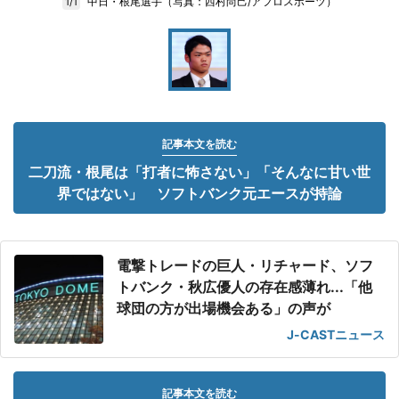
中日・根尾選手（写真：西村尚己/アフロスポーツ）
1/1
記事本文を読む
二刀流・根尾は「打者に怖さない」「そんなに甘い世
界ではない」 ソフトバンク元エースが持論
電撃トレードの巨人・リチャード、ソフ
トバンク・秋広優人の存在感薄れ...「他
球団の方が出場機会ある」の声が
J-CASTニュース
記事本文を読む