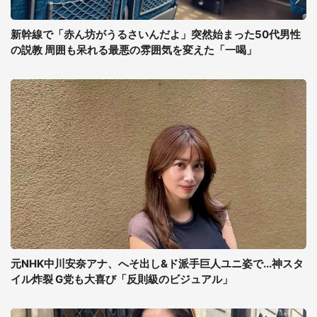
新幹線で「赤ん坊がうるさいんだよ」突然始まった50代男性
の説教 周囲も呆れる最悪の雰囲気を変えた「一喝」
元NHK中川安奈アナ、へそ出し&ド派手巨人ユニ姿で...神スタ
イル炸裂 G党も大喜び「反則級のビジュアル」