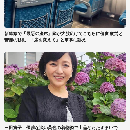
新幹線で「最悪の座席」隣が大股広げてこちらに侵食 疲労と
苦痛の移動...「席を変えて」と車掌に訴え
三田寛子、優雅な淡い黄色の着物姿で上品なたたずまいで