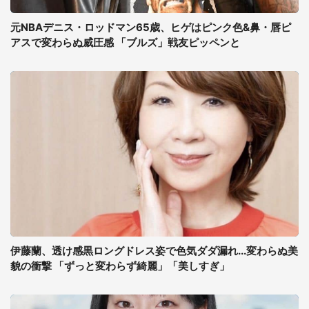
元NBAデニス・ロッドマン65歳、ヒゲはピンク色&鼻・唇ピ
アスで変わらぬ威圧感 「ブルズ」戦友ピッペンと
伊藤蘭、透け感黒ロングドレス姿で色気ダダ漏れ...変わらぬ美
貌の衝撃 「ずっと変わらず綺麗」「美しすぎ」