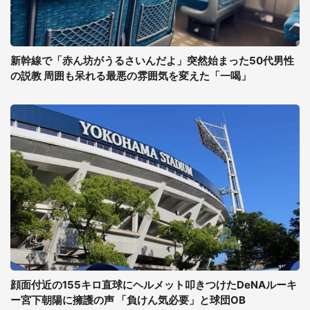
新幹線で「赤ん坊がうるさいんだよ」突然始まった50代男性
の説教 周囲も呆れる最悪の雰囲気を変えた「一喝」
顔面付近の155キロ直球にヘルメット叩きつけたDeNAルーキ
ー宮下朝陽に擁護の声 「負けん気必要」と球団OB