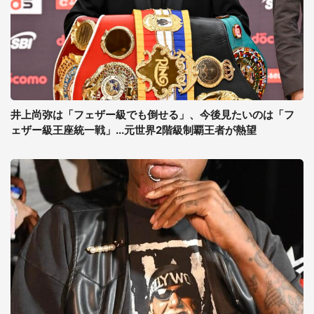
井上尚弥は「フェザー級でも倒せる」、今後見たいのは「フ
ェザー級王座統一戦」...元世界2階級制覇王者が熱望