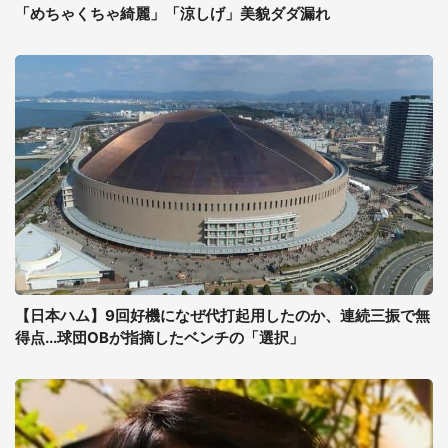
「めちゃくちゃ綺麗」「涼しげ」美貌ダダ漏れ
【日本ハム】9回好機になぜ代打起用したのか、連続三振で無
得点...球団OBが指摘したベンチの「選択」