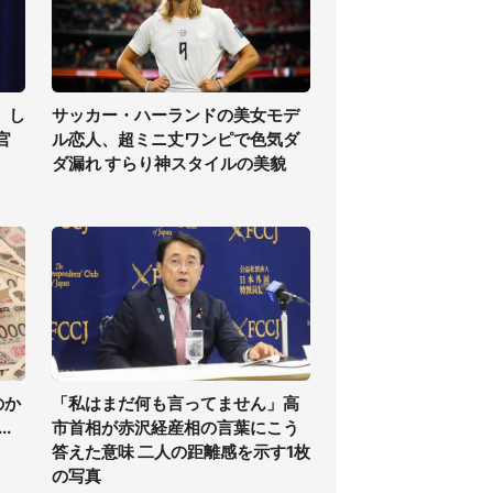
」し
サッカー・ハーランドの美女モデ
官
ル恋人、超ミニ丈ワンピで色気ダ
ダ漏れ すらり神スタイルの美貌
のか
「私はまだ何も言ってません」高
.
市首相が赤沢経産相の言葉にこう
答えた意味 二人の距離感を示す1枚
の写真