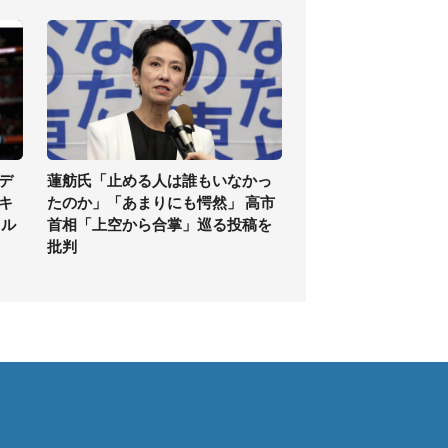
デ
蓮舫氏「止める人は誰もいなかっ
キ
たのか」「あまりにも愕然」 高市
イル
首相「上空から合掌」巡る投稿を
批判