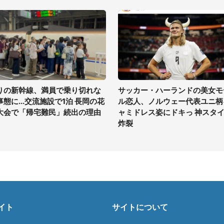
りの新幹線、満員で乗り切れな
サッカー・ハーランドの美女モ
事態に...交流施設で1泊 長岡の花
ル恋人、ノルウェー代表ユニ柄
大会で「帰宅難民」続出の理由
ャミドレス姿にドキっ 神スタ
炸裂
イト
サイトについて