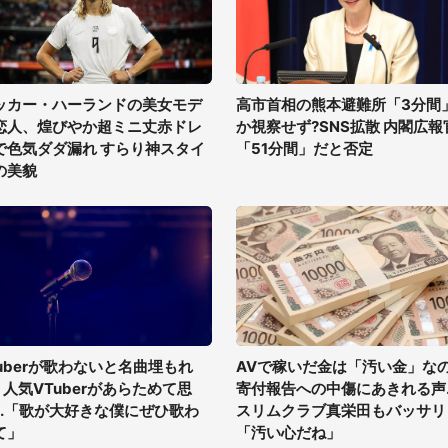
ッカー・ハーランドの美女モデ
高市首相の熊本避難所「3分間
恋人、煌びやか超ミニ丈赤ドレ
か視察せず?SNS拡散 内閣広報
で色気ダダ漏れ すらり神スタイ
「51分間」だと否定
の美貌
tuberが歌わないと名曲埋もれ
AVで稼いだ金は「汚い金」な
? 人気VTuberがあらためて思
寄付報告への中傷にあきれる声..
...「歌が大好きな僕にぜひ歌わ
スリムクラブ真栄田もバッサリ
て」
「汚い心だね」