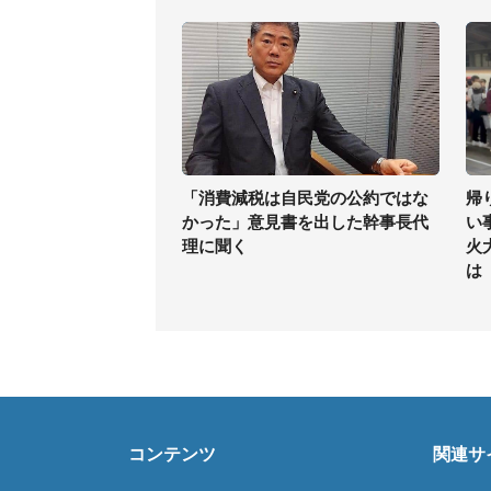
「消費減税は自民党の公約ではな
帰
かった」意見書を出した幹事長代
い
理に聞く
火
は
コンテンツ
関連サ