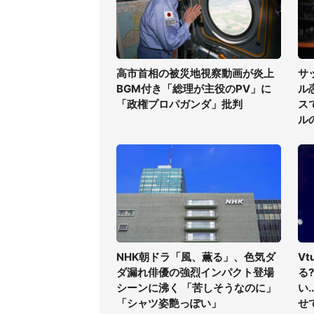
高市首相の被災地視察動画が炎上
サ
BGM付き「総理が主役のPV」に
ル
「政権プロパガンダ」批判
ス
ル
NHK朝ドラ「風、薫る」、色気ダ
V
ダ漏れ俳優の強烈インパクト登場
る
シーンに沸く 「苦しそうなのに」
い
「シャツ姿艶っぽい」
せ