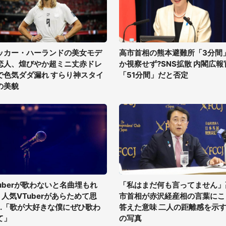
ッカー・ハーランドの美女モデ
高市首相の熊本避難所「3分間
恋人、煌びやか超ミニ丈赤ドレ
か視察せず?SNS拡散 内閣広報
で色気ダダ漏れ すらり神スタイ
「51分間」だと否定
の美貌
tuberが歌わないと名曲埋もれ
「私はまだ何も言ってません」
? 人気VTuberがあらためて思
市首相が赤沢経産相の言葉にこ
...「歌が大好きな僕にぜひ歌わ
答えた意味 二人の距離感を示す
て」
の写真