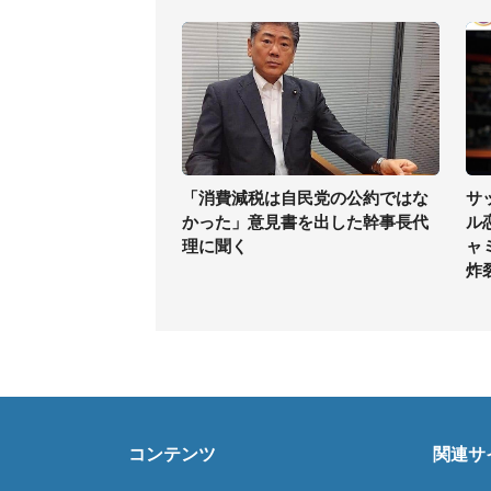
「消費減税は自民党の公約ではな
サ
かった」意見書を出した幹事長代
ル
理に聞く
ャ
炸
コンテンツ
関連サ