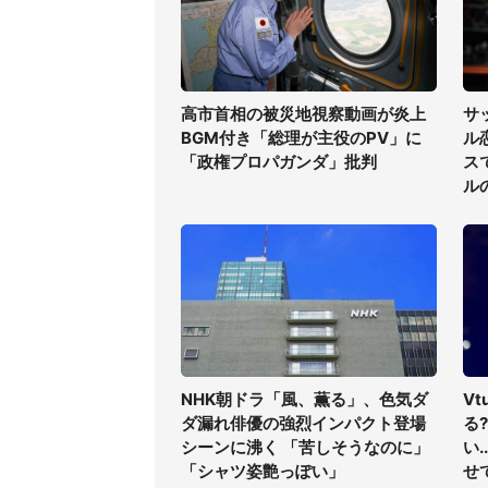
高市首相の被災地視察動画が炎上
サ
BGM付き「総理が主役のPV」に
ル
「政権プロパガンダ」批判
ス
ル
NHK朝ドラ「風、薫る」、色気ダ
V
ダ漏れ俳優の強烈インパクト登場
る
シーンに沸く 「苦しそうなのに」
い
「シャツ姿艶っぽい」
せ