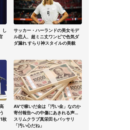
」し
サッカー・ハーランドの美女モデ
官
ル恋人、超ミニ丈ワンピで色気ダ
ダ漏れ すらり神スタイルの美貌
高
AVで稼いだ金は「汚い金」なのか
う
寄付報告への中傷にあきれる声...
1枚
スリムクラブ真栄田もバッサリ
「汚い心だね」