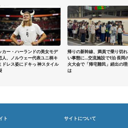
ッカー・ハーランドの美女モデ
帰りの新幹線、満員で乗り切れ
恋人、ノルウェー代表ユニ柄キ
い事態に...交流施設で1泊 長岡
ミドレス姿にドキっ 神スタイル
火大会で「帰宅難民」続出の理
裂
は
イト
サイトについて