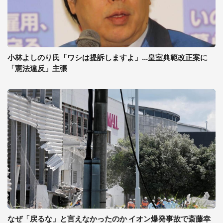
小林よしのり氏「ワシは提訴しますよ」...皇室典範改正案に
「憲法違反」主張
なぜ「戻るな」と言えなかったのか イオン爆発事故で斎藤幸