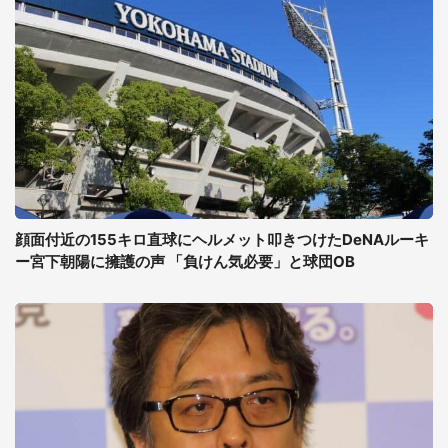
顔面付近の155キロ直球にヘルメット叩きつけたDeNAルーキ
ー宮下朝陽に擁護の声 「負けん気必要」と球団OB