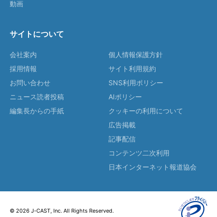
動画
サイトについて
会社案内
個人情報保護方針
採用情報
サイト利用規約
お問い合わせ
SNS利用ポリシー
ニュース読者投稿
AIポリシー
編集長からの手紙
クッキーの利用について
広告掲載
記事配信
コンテンツ二次利用
日本インターネット報道協会
© 2026 J-CAST, Inc. All Rights Reserved.