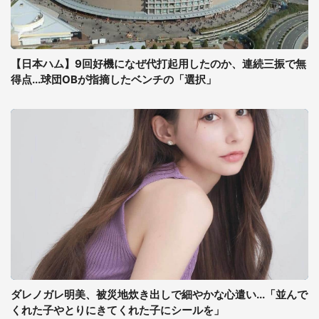
【日本ハム】9回好機になぜ代打起用したのか、連続三振で無
得点...球団OBが指摘したベンチの「選択」
ダレノガレ明美、被災地炊き出しで細やかな心遣い...「並んで
くれた子やとりにきてくれた子にシールを」