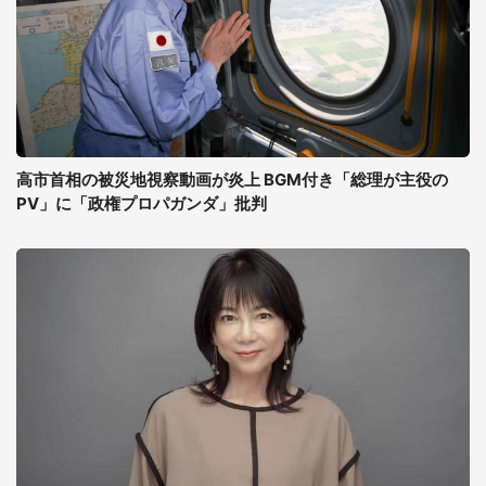
高市首相の被災地視察動画が炎上 BGM付き「総理が主役の
PV」に「政権プロパガンダ」批判