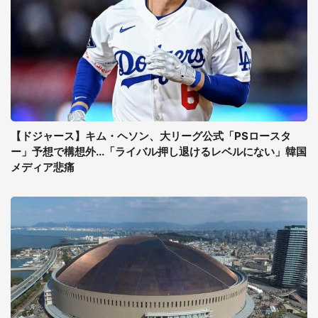
【ドジャース】キム・ヘソン、大リーグ公式「PSロースタ
ー」予想で構想外...「ライバル押し退けるレベルにない」韓国
メディア悲痛