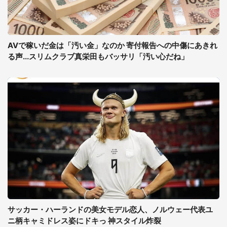
AVで稼いだ金は「汚い金」なのか 寄付報告への中傷にあきれ
る声...スリムクラブ真栄田もバッサリ「汚い心だね」
サッカー・ハーランドの美女モデル恋人、ノルウェー代表ユ
ニ柄キャミドレス姿にドキっ 神スタイル炸裂