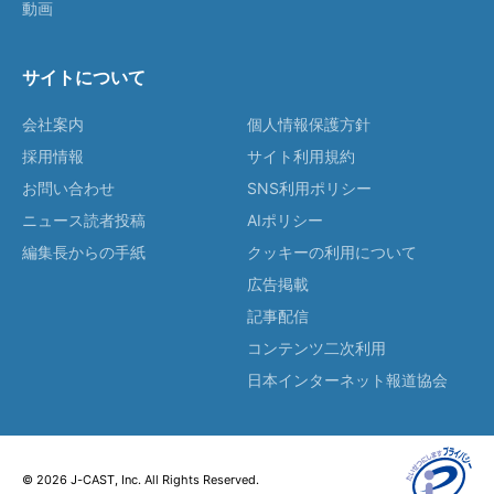
動画
サイトについて
会社案内
個人情報保護方針
採用情報
サイト利用規約
お問い合わせ
SNS利用ポリシー
ニュース読者投稿
AIポリシー
編集長からの手紙
クッキーの利用について
広告掲載
記事配信
コンテンツ二次利用
日本インターネット報道協会
© 2026 J-CAST, Inc. All Rights Reserved.