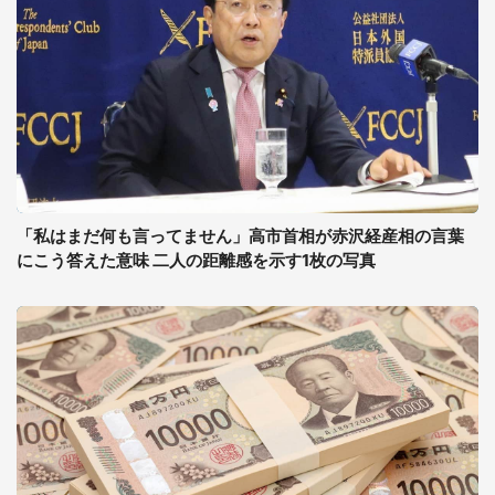
「私はまだ何も言ってません」高市首相が赤沢経産相の言葉
にこう答えた意味 二人の距離感を示す1枚の写真