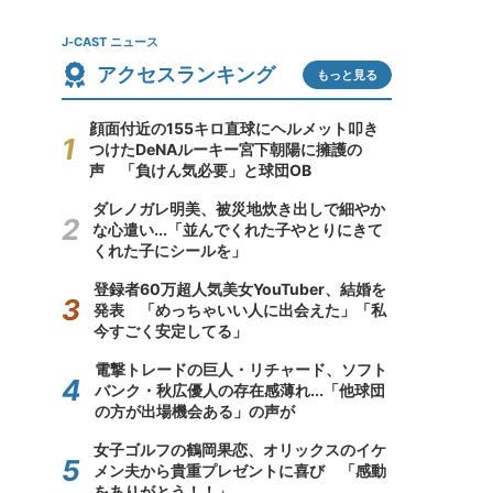
J-CAST ニュース
アクセスランキング
もっと見る
顔面付近の155キロ直球にヘルメット叩き
つけたDeNAルーキー宮下朝陽に擁護の
声 「負けん気必要」と球団OB
ダレノガレ明美、被災地炊き出しで細やか
な心遣い...「並んでくれた子やとりにきて
くれた子にシールを」
登録者60万超人気美女YouTuber、結婚を
発表 「めっちゃいい人に出会えた」「私
今すごく安定してる」
電撃トレードの巨人・リチャード、ソフト
バンク・秋広優人の存在感薄れ...「他球団
の方が出場機会ある」の声が
女子ゴルフの鶴岡果恋、オリックスのイケ
メン夫から貴重プレゼントに喜び 「感動
をありがとう！！」