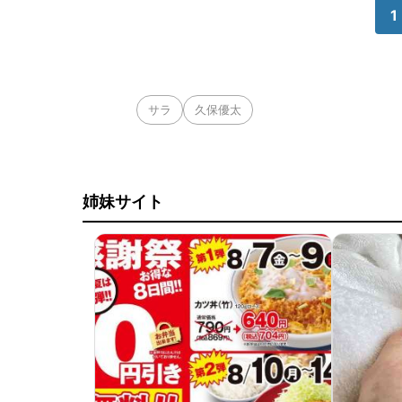
1
サラ
久保優太
姉妹サイト