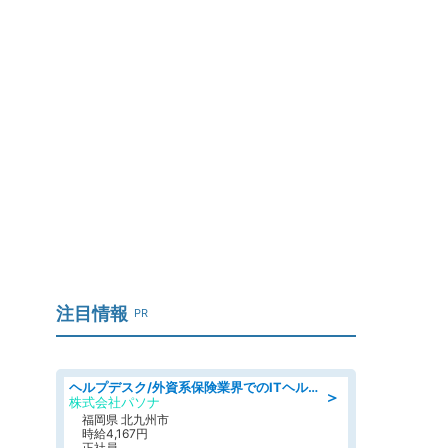
注目情報
PR
ヘルプデスク/外資系保険業界でのITヘルプデスク業務/駅近/即日勤務可/ヘルプデスク
＞
株式会社パソナ
福岡県 北九州市
時給4,167円
正社員