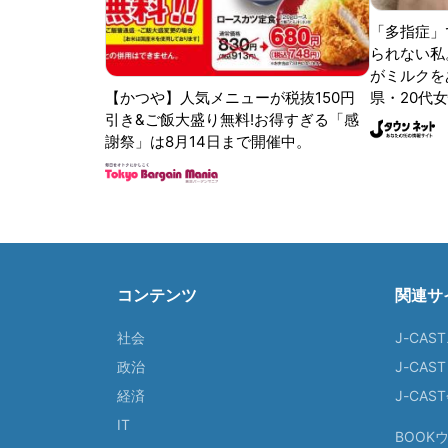
「多指症」
られない私
がミルクをあ
【かつや】人気メニューが税抜150円
県・20代女
引き&ご飯大盛り無料!お得すぎる「感
謝祭」は8月14日まで開催中。
コンテンツ
関連サ
社会
J-CAS
政治
J-CAS
経済
J-CA
IT
BOOK