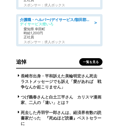
スポンサー：求人ボックス
介護職・ヘルパー/デイサービス/額田郡幸田町/JR東海道本線 幸田/愛知県
＞
デイサービス燈いろ
愛知県 幸田町
時給1,200円
正社員
スポンサー：求人ボックス
追悼
一覧を見る
長崎市出身・平和訴えた美輪明宏さん死去
ラストメッセージでも訴え「愛があれば 戦
争なんか起こりません」
つげ義春さんと白土三平さん カリスマ漫画
家、二人の「違い」とは？
死去した丹羽宇一郎さんは、経済界有数の読
書家だった 『死ぬほど読書』ベストセラー
に