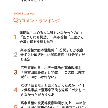
J-CAST ニュース
コメントランキング
蓮舫氏「止める人は誰もいなかったのか」
「あまりにも愕然」 高市首相「上空から
合掌」巡る投稿を批判
高市首相の熊本避難所「3分間」しか視察
せず？SNS拡散 内閣広報官「51分間」だ
と否定
広島原爆の日、小沢一郎氏が高市政権を
「戦前回帰路線」と非難 「この国は再び
滅亡に向かいかねない」
なぜ「戻るな」と言えなかったのか イオ
ン爆発事故で斎藤幸平氏も逡巡「ボクもで
きなかっただろうなあ」
高市首相の被災地視察動画が炎上 BGM付
き「総理が主役のPV」に「政権プロパガン