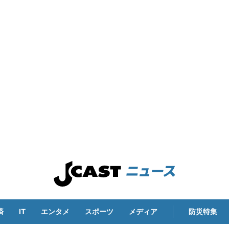
済
IT
エンタメ
スポーツ
メディア
防災特集