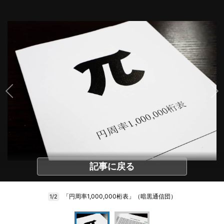
記事に戻る
「円周率1,000,000桁表」（暗黒通信団）
1/2