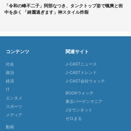
「令和の峰不二子」阿部なつき、タンクトップ姿で颯爽と街
中を歩く 「綺麗過ぎます」神スタイル炸裂
コンテンツ
関連サイト
社会
J-CASTニュース
政治
J-CASTトレンド
経済
J-CAST会社ウォッチ
IT
BOOKウォッチ
エンタメ
東京バーゲンマニア
スポーツ
Jタウンネット
メディア
ゼロまる
動画