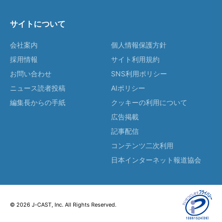
サイトについて
会社案内
個人情報保護方針
採用情報
サイト利用規約
お問い合わせ
SNS利用ポリシー
ニュース読者投稿
AIポリシー
編集長からの手紙
クッキーの利用について
広告掲載
記事配信
コンテンツ二次利用
日本インターネット報道協会
© 2026 J-CAST, Inc. All Rights Reserved.