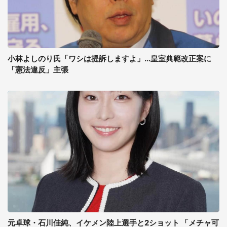
小林よしのり氏「ワシは提訴しますよ」...皇室典範改正案に
「憲法違反」主張
元卓球・石川佳純、イケメン陸上選手と2ショット 「メチャ可