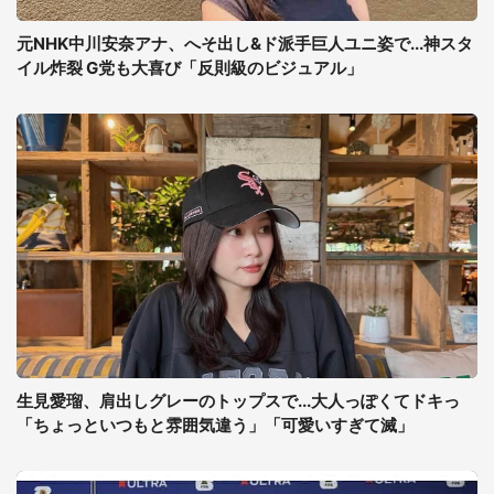
元NHK中川安奈アナ、へそ出し&ド派手巨人ユニ姿で...神スタ
イル炸裂 G党も大喜び「反則級のビジュアル」
生見愛瑠、肩出しグレーのトップスで...大人っぽくてドキっ
「ちょっといつもと雰囲気違う」「可愛いすぎて滅」