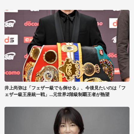
井上尚弥は「フェザー級でも倒せる」、今後見たいのは「フ
ェザー級王座統一戦」...元世界2階級制覇王者が熱望