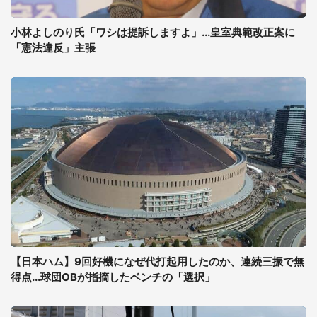
小林よしのり氏「ワシは提訴しますよ」...皇室典範改正案に
「憲法違反」主張
【日本ハム】9回好機になぜ代打起用したのか、連続三振で無
得点...球団OBが指摘したベンチの「選択」