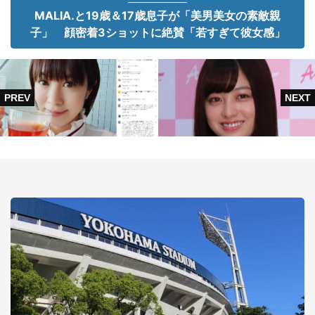
MALIA.と19歳＆17歳息子が「美男美女の素敵親
子」 顔密着3ショットに絶賛「若すぎて彼女感」