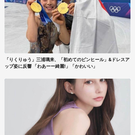
「りくりゅう」三浦璃来、「初めてのピンヒール」&ドレスア
ップ姿に反響 「わあーー綺麗!」「かわいい」