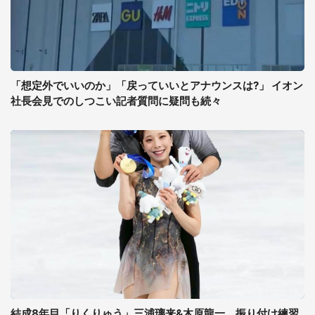
「想定外でいいのか」「戻っていいとアナウンスは?」 イオン
社長会見でのしつこい記者質問に疑問も続々
結成8年目「りくりゅう」三浦璃来&木原龍一、振り付け練習