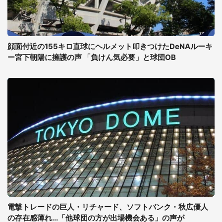
顔面付近の155キロ直球にヘルメット叩きつけたDeNAルーキ
ー宮下朝陽に擁護の声 「負けん気必要」と球団OB
電撃トレードの巨人・リチャード、ソフトバンク・秋広優人
の存在感薄れ...「他球団の方が出場機会ある」の声が