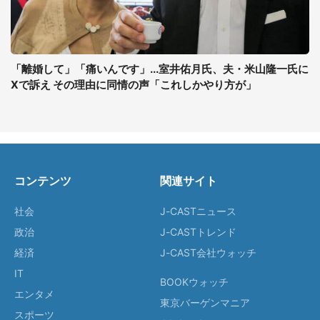
「離婚して」「痛いんです」...室井佑月氏、夫・米山隆一氏に
Xで訴え その理由に同情の声「これしかやり方が」
コンテンツ
関連サイト
社会
J-CASTニュース
政治
J-CASTトレンド
経済
J-CAST会社ウォッチ
IT
BOOKウォッチ
エンタメ
東京バーゲンマニア
スポーツ