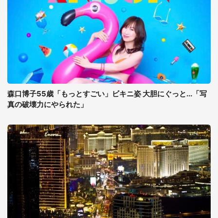
森口博子55歳「もっとすごい」ビキニ姿 大胆にぐっと...「写
真の破壊力にやられた」