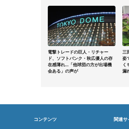
電撃トレードの巨人・リチャー
三
ド、ソフトバンク・秋広優人の存
姿
在感薄れ...「他球団の方が出場機
く
会ある」の声が
漏
コンテンツ
関連サ