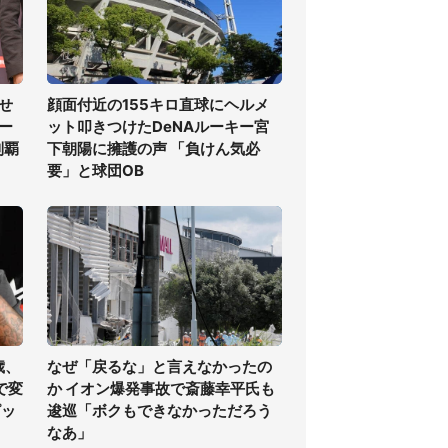
せ
顔面付近の155キロ直球にヘルメ
ー
ット叩きつけたDeNAルーキー宮
制覇
下朝陽に擁護の声 「負けん気必
要」と球団OB
歳、
なぜ「戻るな」と言えなかったの
で変
か イオン爆発事故で斎藤幸平氏も
ピッ
逡巡「ボクもできなかっただろう
なあ」