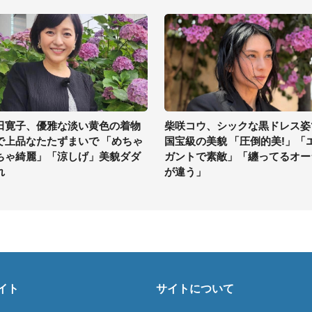
田寛子、優雅な淡い黄色の着物
柴咲コウ、シックな黒ドレス姿
で上品なたたずまいで 「めちゃ
国宝級の美貌 「圧倒的美!」「
ちゃ綺麗」「涼しげ」美貌ダダ
ガントで素敵」「纏ってるオー
れ
が違う」
イト
サイトについて