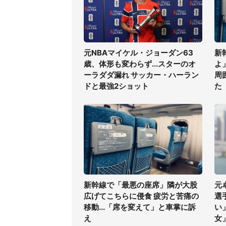
元NBAマイケル・ジョーダン63
新
歳、体形も変わらず...スターのオ
よ
ーラダダ漏れ サッカー・ハーラン
周
ドと最強2ショット
た
新幹線で「最悪の座席」隣が大股
元
広げてこちらに侵食 疲労と苦痛の
選
移動...「席を変えて」と車掌に訴
い
え
女