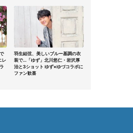
で
羽生結弦、美しいブルー基調の衣
エレ
装で...「ゆず」北川悠仁・岩沢厚
ラ
治と3ショット ゆず×ゆづコラボに
ファン歓喜