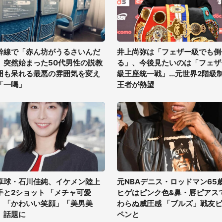
幹線で「赤ん坊がうるさいんだ
井上尚弥は「フェザー級でも倒
」突然始まった50代男性の説教
る」、今後見たいのは「フェザ
囲も呆れる最悪の雰囲気を変え
級王座統一戦」...元世界2階級
「一喝」
王者が熱望
卓球・石川佳純、イケメン陸上
元NBAデニス・ロッドマン65
手と2ショット 「メチャ可愛
ヒゲはピンク色&鼻・唇ピアス
」「かわいい笑顔」「美男美
わらぬ威圧感 「ブルズ」戦友
」話題に
ペンと