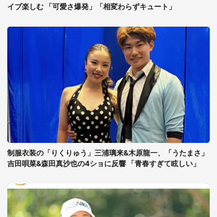
イブ楽しむ 「可愛さ爆発」「相変わらずキュート」
制服衣装の「りくりゅう」三浦璃来&木原龍一、「うたまさ」
吉田唄菜&森田真沙也の4ショに反響 「青春すぎて眩しい」