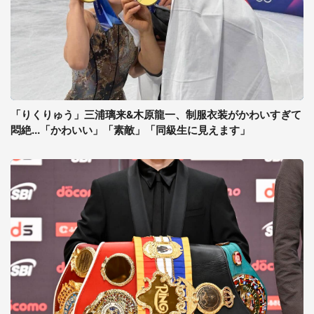
「りくりゅう」三浦璃来&木原龍一、制服衣装がかわいすぎて
悶絶...「かわいい」「素敵」「同級生に見えます」