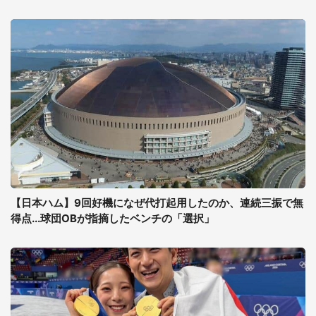
【日本ハム】9回好機になぜ代打起用したのか、連続三振で無
得点...球団OBが指摘したベンチの「選択」