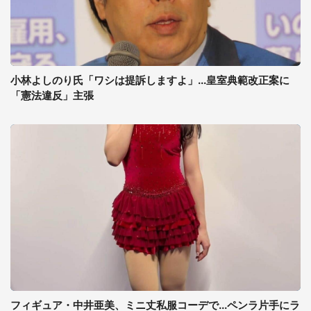
小林よしのり氏「ワシは提訴しますよ」...皇室典範改正案に
「憲法違反」主張
フィギュア・中井亜美、ミニ丈私服コーデで...ペンラ片手にラ