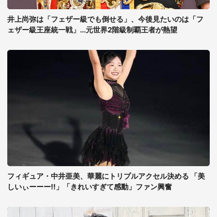
井上尚弥は「フェザー級でも倒せる」、今後見たいのは「フ
ェザー級王座統一戦」...元世界2階級制覇王者が熱望
フィギュア・中井亜美、華麗にトリプルアクセル決める 「美
しいぃーーー!!」「きれいすぎて感動」ファン興奮