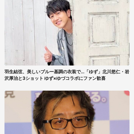
羽生結弦、美しいブルー基調の衣装で...「ゆず」北川悠仁・岩
沢厚治と3ショット ゆず×ゆづコラボにファン歓喜