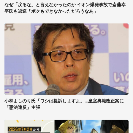
なぜ「戻るな」と言えなかったのか イオン爆発事故で斎藤幸
平氏も逡巡「ボクもできなかっただろうなあ」
小林よしのり氏「ワシは提訴しますよ」...皇室典範改正案に
「憲法違反」主張