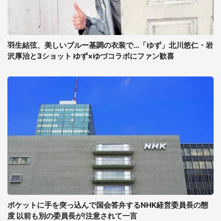
羽生結弦、美しいブルー基調の衣装で...「ゆず」北川悠仁・岩
沢厚治と3ショット ゆず×ゆづコラボにファン歓喜
ポケットに手を突っ込んで国会答弁するNHK経営委員長の態
度 以前も別の委員長が!注意されて一言