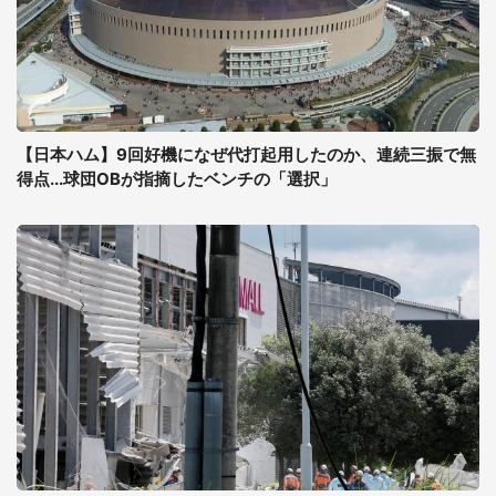
【日本ハム】9回好機になぜ代打起用したのか、連続三振で無
得点...球団OBが指摘したベンチの「選択」