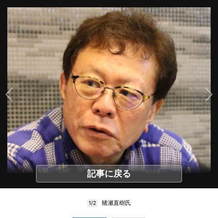
記事に戻る
猪瀬直樹氏
1/2