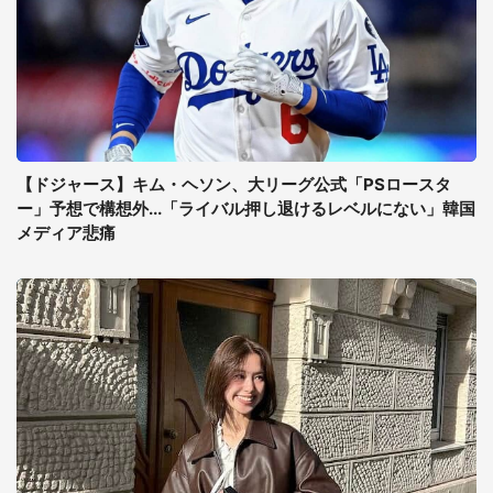
【ドジャース】キム・ヘソン、大リーグ公式「PSロースタ
ー」予想で構想外...「ライバル押し退けるレベルにない」韓国
メディア悲痛