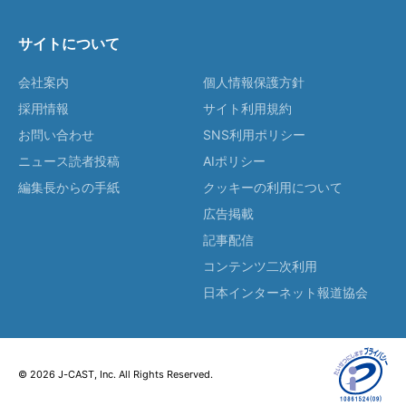
サイトについて
会社案内
個人情報保護方針
採用情報
サイト利用規約
お問い合わせ
SNS利用ポリシー
ニュース読者投稿
AIポリシー
編集長からの手紙
クッキーの利用について
広告掲載
記事配信
コンテンツ二次利用
日本インターネット報道協会
© 2026 J-CAST, Inc. All Rights Reserved.