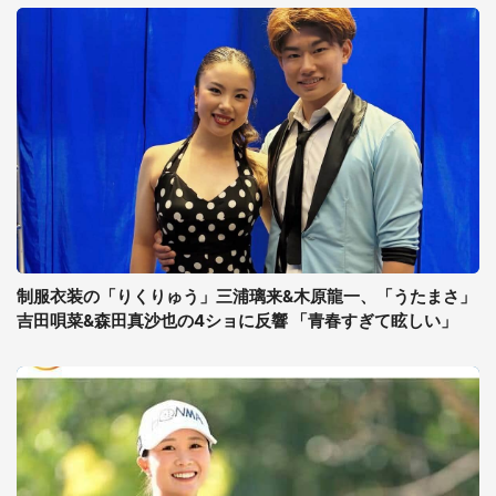
制服衣装の「りくりゅう」三浦璃来&木原龍一、「うたまさ」
吉田唄菜&森田真沙也の4ショに反響 「青春すぎて眩しい」