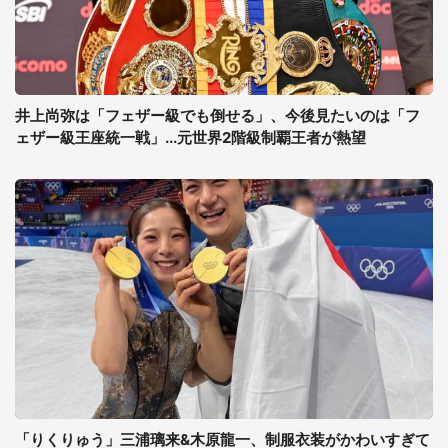
井上尚弥は「フェザー級でも倒せる」、今後見たいのは「フ
ェザー級王座統一戦」...元世界2階級制覇王者が熱望
「りくりゅう」三浦璃来&木原龍一、制服衣装がかわいすぎて