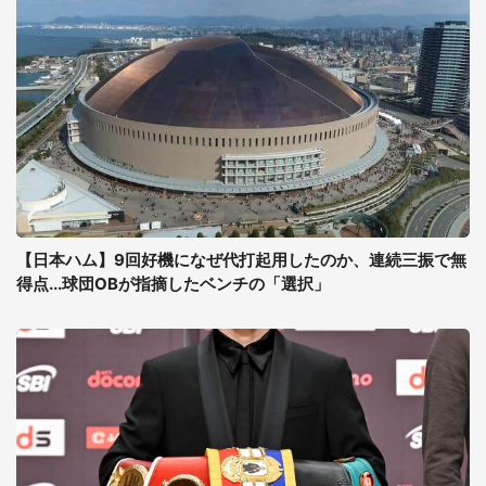
【日本ハム】9回好機になぜ代打起用したのか、連続三振で無
得点...球団OBが指摘したベンチの「選択」