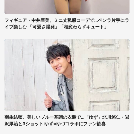
フィギュア・中井亜美、ミニ丈私服コーデで...ペンラ片手にラ
イブ楽しむ 「可愛さ爆発」「相変わらずキュート」
羽生結弦、美しいブルー基調の衣装で...「ゆず」北川悠仁・岩
沢厚治と3ショット ゆず×ゆづコラボにファン歓喜