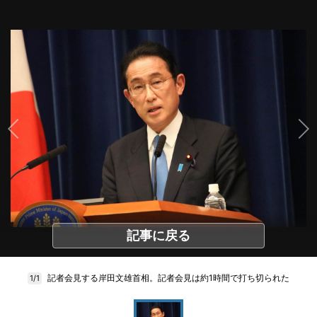
記事に戻る
記者会見する岸田文雄首相。記者会見は約1時間で打ち切られた
1/1