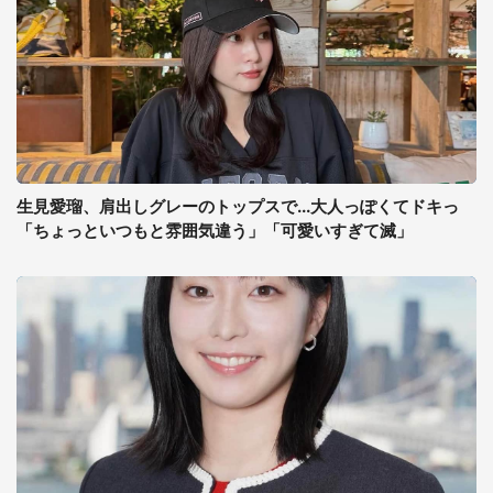
生見愛瑠、肩出しグレーのトップスで...大人っぽくてドキっ
「ちょっといつもと雰囲気違う」「可愛いすぎて滅」