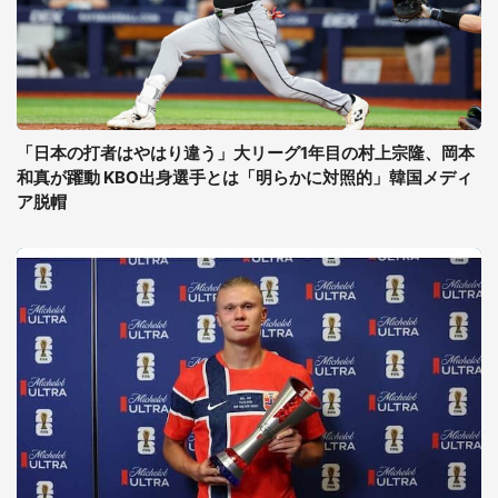
「日本の打者はやはり違う」大リーグ1年目の村上宗隆、岡本
和真が躍動 KBO出身選手とは「明らかに対照的」韓国メディ
ア脱帽