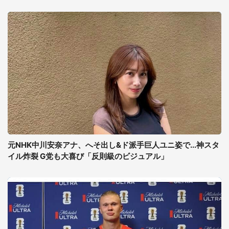
元NHK中川安奈アナ、へそ出し&ド派手巨人ユニ姿で...神スタ
イル炸裂 G党も大喜び「反則級のビジュアル」