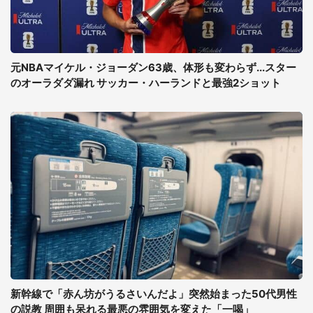
元NBAマイケル・ジョーダン63歳、体形も変わらず...スター
のオーラダダ漏れ サッカー・ハーランドと最強2ショット
新幹線で「赤ん坊がうるさいんだよ」突然始まった50代男性
の説教 周囲も呆れる最悪の雰囲気を変えた「一喝」