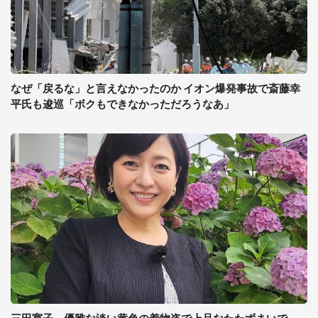
なぜ「戻るな」と言えなかったのか イオン爆発事故で斎藤幸
平氏も逡巡「ボクもできなかっただろうなあ」