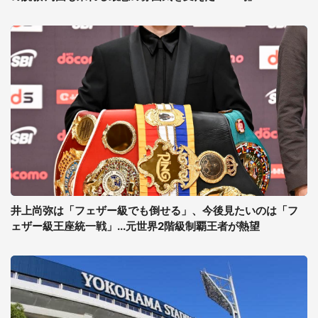
井上尚弥は「フェザー級でも倒せる」、今後見たいのは「フ
ェザー級王座統一戦」...元世界2階級制覇王者が熱望