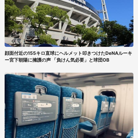
顔面付近の155キロ直球にヘルメット叩きつけたDeNAルーキ
ー宮下朝陽に擁護の声 「負けん気必要」と球団OB