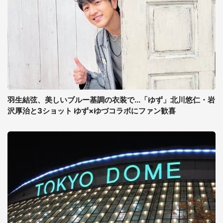
羽生結弦、美しいブルー基調の衣装で...「ゆず」北川悠仁・岩
沢厚治と3ショット ゆず×ゆづコラボにファン歓喜