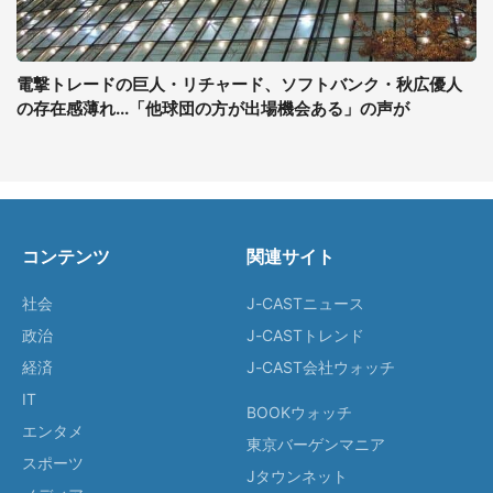
電撃トレードの巨人・リチャード、ソフトバンク・秋広優人
の存在感薄れ...「他球団の方が出場機会ある」の声が
コンテンツ
関連サイト
社会
J-CASTニュース
政治
J-CASTトレンド
経済
J-CAST会社ウォッチ
IT
BOOKウォッチ
エンタメ
東京バーゲンマニア
スポーツ
Jタウンネット