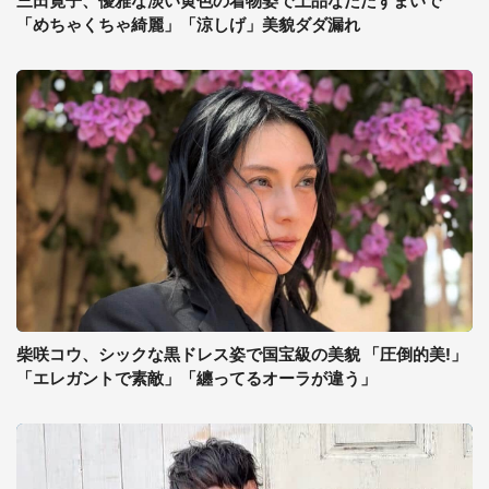
三田寛子、優雅な淡い黄色の着物姿で上品なたたずまいで
「めちゃくちゃ綺麗」「涼しげ」美貌ダダ漏れ
柴咲コウ、シックな黒ドレス姿で国宝級の美貌 「圧倒的美!」
「エレガントで素敵」「纏ってるオーラが違う」