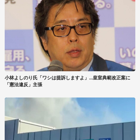
小林よしのり氏「ワシは提訴しますよ」...皇室典範改正案に
「憲法違反」主張