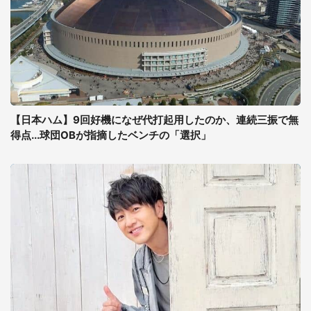
【日本ハム】9回好機になぜ代打起用したのか、連続三振で無
得点...球団OBが指摘したベンチの「選択」