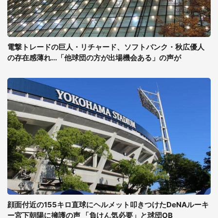
電撃トレードの巨人・リチャード、ソフトバンク・秋広優人
の存在感薄れ...「他球団の方が出場機会ある」の声が
顔面付近の155キロ直球にヘルメット叩きつけたDeNAルーキ
ー宮下朝陽に擁護の声 「負けん気必要」と球団OB