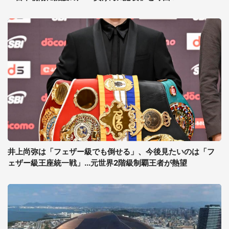
井上尚弥は「フェザー級でも倒せる」、今後見たいのは「フ
ェザー級王座統一戦」...元世界2階級制覇王者が熱望