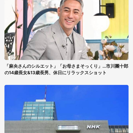
「麻央さんのシルエット」「お母さまそっくり」...市川團十郎
の14歳長女&13歳長男、休日にリラックスショット