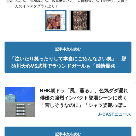
んさん、高橋凜さん、宮原華音さん、大貫彩香さん（左から、大貫さ
1/2
んのインスタグラムより）
記事本文を読む
「泣いたり笑ったりして本当にごめんなさい笑」 那
須川天心VS武尊でラウンドガールも「感情爆発」
NHK朝ドラ「風、薫る」、色気ダダ漏れ
俳優の強烈インパクト登場シーンに沸く
「苦しそうなのに」「シャツ姿艶っぽ
い」
J-CASTニュース
記事本文を読む