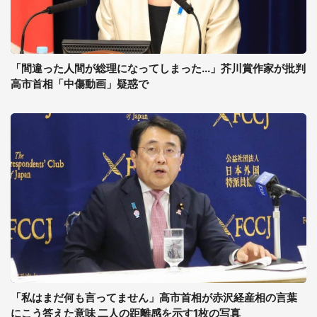
「間違った人間が総理になってしまった...」芥川賞作家が批判
高市首相「中傷動画」疑惑で
「私はまだ何も言ってません」高市首相が赤沢経産相の言葉
にこう答えた意味 二人の距離感を示す1枚の写真