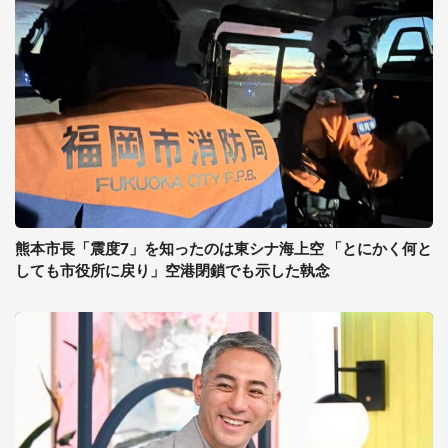
熊本市長「震度7」を知ったのは東シナ海上空 「とにかく何と
しても市役所に戻り」空港閉鎖でも示した執念