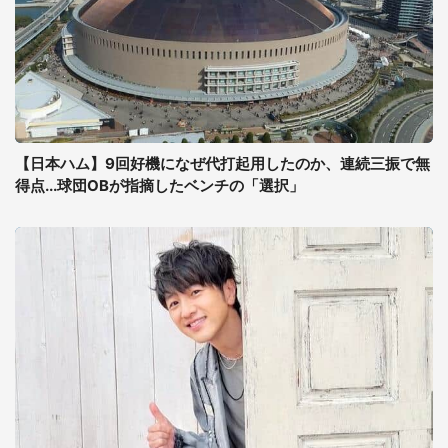
【日本ハム】9回好機になぜ代打起用したのか、連続三振で無
得点...球団OBが指摘したベンチの「選択」