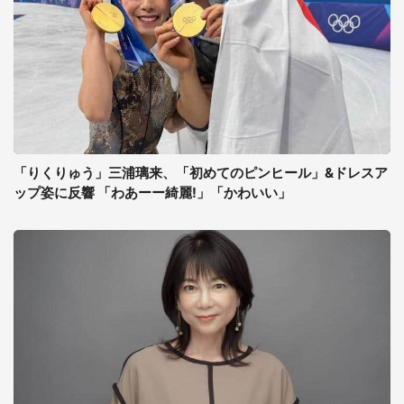
「りくりゅう」三浦璃来、「初めてのピンヒール」&ドレスア
ップ姿に反響 「わあーー綺麗!」「かわいい」