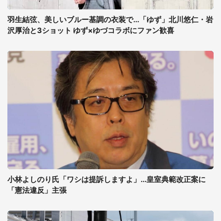
羽生結弦、美しいブルー基調の衣装で...「ゆず」北川悠仁・岩
沢厚治と3ショット ゆず×ゆづコラボにファン歓喜
小林よしのり氏「ワシは提訴しますよ」...皇室典範改正案に
「憲法違反」主張