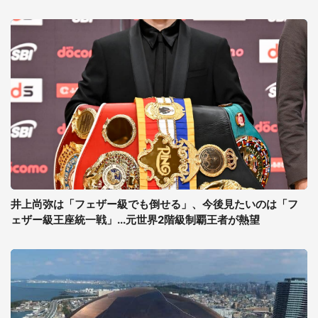
井上尚弥は「フェザー級でも倒せる」、今後見たいのは「フ
ェザー級王座統一戦」...元世界2階級制覇王者が熱望