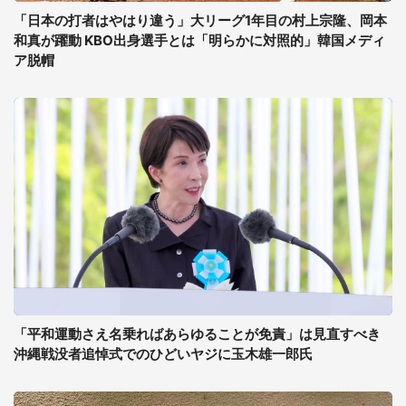
「日本の打者はやはり違う」大リーグ1年目の村上宗隆、岡本
和真が躍動 KBO出身選手とは「明らかに対照的」韓国メディ
ア脱帽
「平和運動さえ名乗ればあらゆることが免責」は見直すべき
沖縄戦没者追悼式でのひどいヤジに玉木雄一郎氏