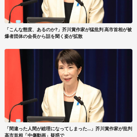
「こんな態度、あるのか?」芥川賞作家が猛批判 高市首相が被
爆者団体の会長から話を聞く姿が拡散
「間違った人間が総理になってしまった...」芥川賞作家が批判
高市首相「中傷動画」疑惑で