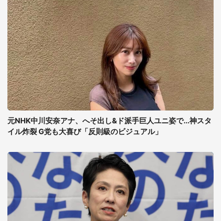
元NHK中川安奈アナ、へそ出し&ド派手巨人ユニ姿で...神スタ
イル炸裂 G党も大喜び「反則級のビジュアル」