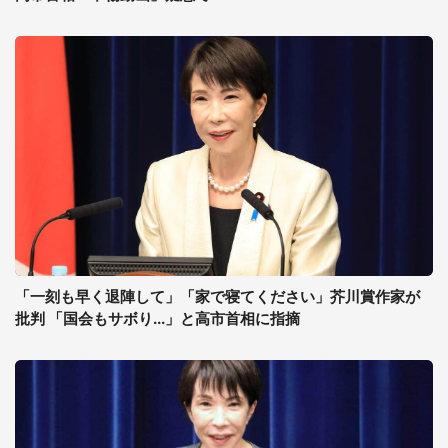
「一刻も早く退陣して」「家で寝てください」芥川賞作家が
批判 「国会もサボり...」と高市首相に指摘