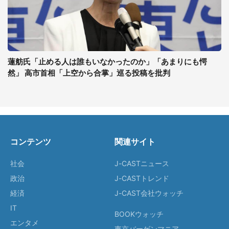
蓮舫氏「止める人は誰もいなかったのか」「あまりにも愕
然」 高市首相「上空から合掌」巡る投稿を批判
コンテンツ
関連サイト
社会
J-CASTニュース
政治
J-CASTトレンド
経済
J-CAST会社ウォッチ
IT
BOOKウォッチ
エンタメ
東京バーゲンマニア