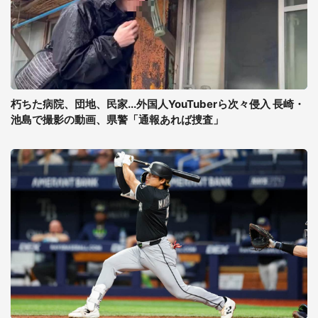
朽ちた病院、団地、民家...外国人YouTuberら次々侵入 長崎・
池島で撮影の動画、県警「通報あれば捜査」