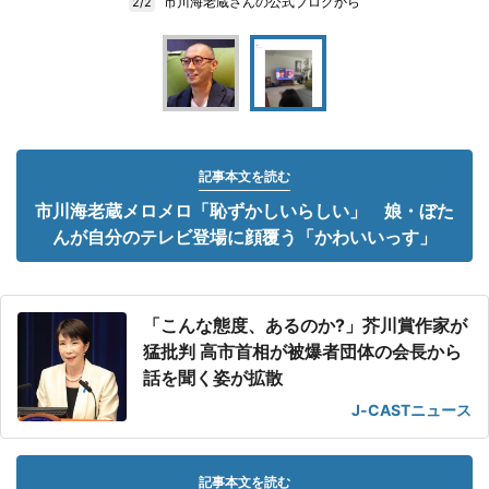
市川海老蔵さんの公式ブログから
2/2
記事本文を読む
市川海老蔵メロメロ「恥ずかしいらしい」 娘・ぼた
んが自分のテレビ登場に顔覆う「かわいいっす」
「こんな態度、あるのか?」芥川賞作家が
猛批判 高市首相が被爆者団体の会長から
話を聞く姿が拡散
J-CASTニュース
記事本文を読む