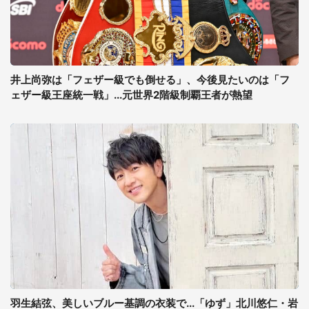
井上尚弥は「フェザー級でも倒せる」、今後見たいのは「フ
ェザー級王座統一戦」...元世界2階級制覇王者が熱望
羽生結弦、美しいブルー基調の衣装で...「ゆず」北川悠仁・岩