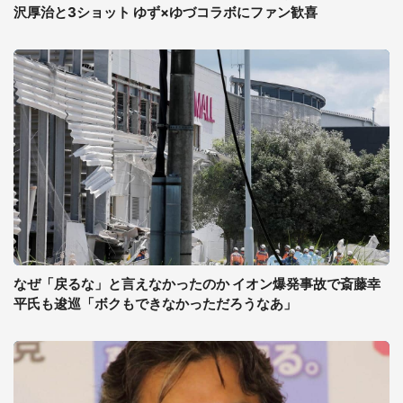
沢厚治と3ショット ゆず×ゆづコラボにファン歓喜
なぜ「戻るな」と言えなかったのか イオン爆発事故で斎藤幸
平氏も逡巡「ボクもできなかっただろうなあ」