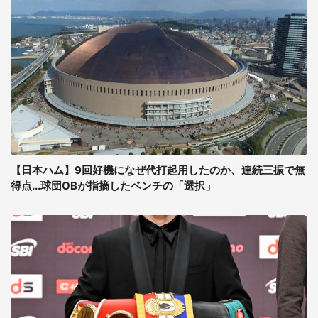
【日本ハム】9回好機になぜ代打起用したのか、連続三振で無
得点...球団OBが指摘したベンチの「選択」