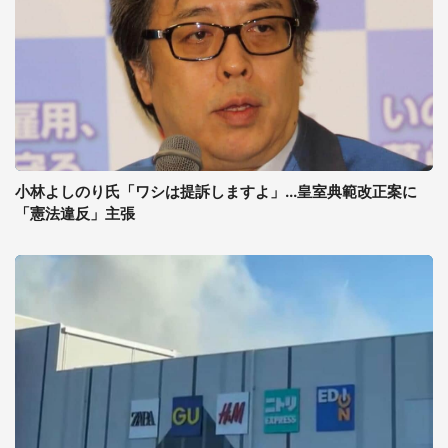
小林よしのり氏「ワシは提訴しますよ」...皇室典範改正案に
「憲法違反」主張