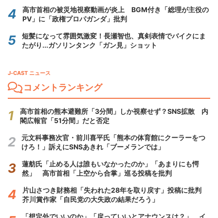
高市首相の被災地視察動画が炎上 BGM付き「総理が主役の
PV」に「政権プロパガンダ」批判
短髪になって雰囲気激変！長瀬智也、真剣表情でバイクにま
たがり...ガソリンタンク「ガン見」ショット
J-CAST ニュース
コメントランキング
高市首相の熊本避難所「3分間」しか視察せず？SNS拡散 内
閣広報官「51分間」だと否定
元文科事務次官・前川喜平氏「熊本の体育館にクーラーをつ
けろ！」訴えにSNSあきれ「ブーメランでは」
蓮舫氏「止める人は誰もいなかったのか」「あまりにも愕
然」 高市首相「上空から合掌」巡る投稿を批判
片山さつき財務相「失われた28年を取り戻す」投稿に批判
芥川賞作家「自民党の大失政の結果だろう」
「想定外でいいのか」「戻っていいとアナウンスは？」 イ