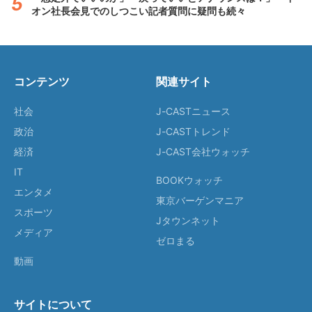
オン社長会見でのしつこい記者質問に疑問も続々
コンテンツ
関連サイト
社会
J-CASTニュース
政治
J-CASTトレンド
経済
J-CAST会社ウォッチ
IT
BOOKウォッチ
エンタメ
東京バーゲンマニア
スポーツ
Jタウンネット
メディア
ゼロまる
動画
サイトについて