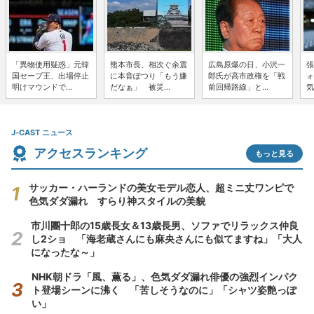
「異物使用疑惑」元韓
熊本市長、相次ぐ余震
広島原爆の日、小沢一
張
国セーブ王、出場停止
に本音ぽつり「もう嫌
郎氏が高市政権を「戦
ォ
明けマウンドで...
だなぁ」 被災...
前回帰路線」と...
気
J-CAST ニュース
アクセスランキング
もっと見る
サッカー・ハーランドの美女モデル恋人、超ミニ丈ワンピで
色気ダダ漏れ すらり神スタイルの美貌
市川團十郎の15歳長女＆13歳長男、ソファでリラックス仲良
し2ショ 「海老蔵さんにも麻央さんにも似てますね」「大人
になったな～」
NHK朝ドラ「風、薫る」、色気ダダ漏れ俳優の強烈インパク
ト登場シーンに沸く 「苦しそうなのに」「シャツ姿艶っぽ
い」