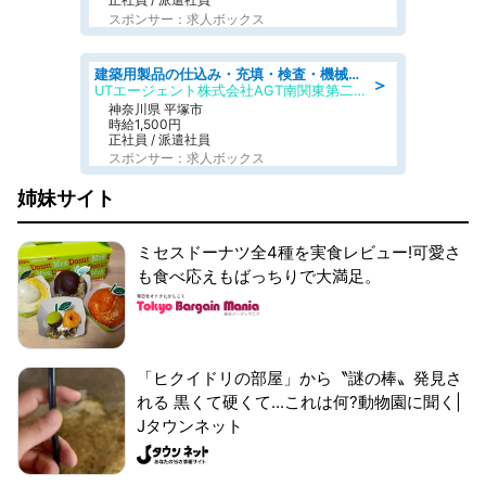
スポンサー：求人ボックス
建築用製品の仕込み・充填・検査・機械操作/寮完備/日払い/工場・製造
＞
UTエージェント株式会社AGT南関東第二CU
神奈川県 平塚市
時給1,500円
正社員 / 派遣社員
スポンサー：求人ボックス
姉妹サイト
ミセスドーナツ全4種を実食レビュー!可愛さ
も食べ応えもばっちりで大満足。
「ヒクイドリの部屋」から〝謎の棒〟発見さ
れる 黒くて硬くて...これは何?動物園に聞く|
Jタウンネット