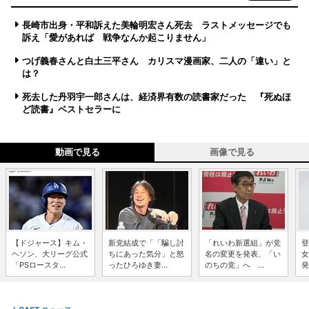
長崎市出身・平和訴えた美輪明宏さん死去 ラストメッセージでも
訴え「愛があれば 戦争なんか起こりません」
つげ義春さんと白土三平さん カリスマ漫画家、二人の「違い」と
は？
死去した丹羽宇一郎さんは、経済界有数の読書家だった 『死ぬほ
ど読書』ベストセラーに
動画で見る
画像で見る
【ドジャース】キム・
新党結成で「「騙し討
「れいわ新選組」が党
登
ヘソン、大リーグ公式
ちにあった気分」と怒
名の変更を発表、「い
女
「PSロースタ...
ったひろゆき妻...
のちの党」へ ...
発