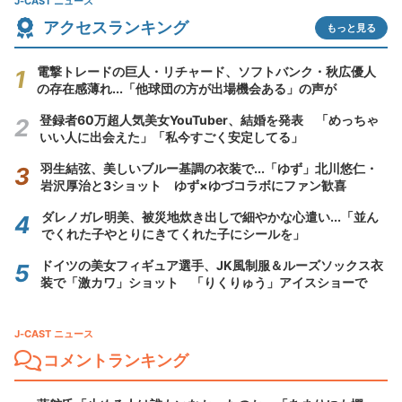
J-CAST ニュース
アクセスランキング
もっと見る
電撃トレードの巨人・リチャード、ソフトバンク・秋広優人
の存在感薄れ...「他球団の方が出場機会ある」の声が
登録者60万超人気美女YouTuber、結婚を発表 「めっちゃ
いい人に出会えた」「私今すごく安定してる」
羽生結弦、美しいブルー基調の衣装で...「ゆず」北川悠仁・
岩沢厚治と3ショット ゆず×ゆづコラボにファン歓喜
ダレノガレ明美、被災地炊き出しで細やかな心遣い...「並ん
でくれた子やとりにきてくれた子にシールを」
ドイツの美女フィギュア選手、JK風制服＆ルーズソックス衣
装で「激カワ」ショット 「りくりゅう」アイスショーで
J-CAST ニュース
コメントランキング