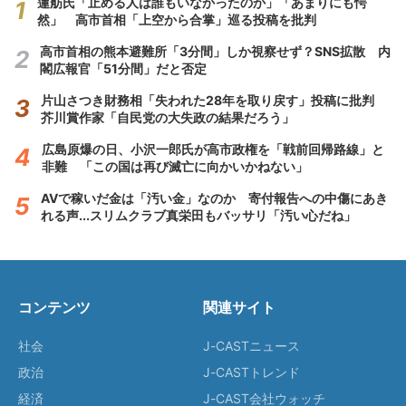
蓮舫氏「止める人は誰もいなかったのか」「あまりにも愕
然」 高市首相「上空から合掌」巡る投稿を批判
高市首相の熊本避難所「3分間」しか視察せず？SNS拡散 内
閣広報官「51分間」だと否定
片山さつき財務相「失われた28年を取り戻す」投稿に批判
芥川賞作家「自民党の大失政の結果だろう」
広島原爆の日、小沢一郎氏が高市政権を「戦前回帰路線」と
非難 「この国は再び滅亡に向かいかねない」
AVで稼いだ金は「汚い金」なのか 寄付報告への中傷にあき
れる声...スリムクラブ真栄田もバッサリ「汚い心だね」
コンテンツ
関連サイト
社会
J-CASTニュース
政治
J-CASTトレンド
経済
J-CAST会社ウォッチ