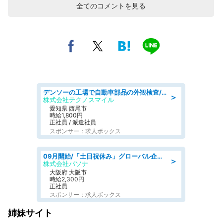
全てのコメントを見る
デンソーの工場で自動車部品の外観検査/denso aichi
＞
株式会社テクノスマイル
愛知県 西尾市
時給1,800円
正社員 / 派遣社員
スポンサー：求人ボックス
09月開始/「土日祝休み」グローバル企業での産業保健のお仕事/保健師/高時給/残業なし/服装自由
＞
株式会社パソナ
大阪府 大阪市
時給2,300円
正社員
スポンサー：求人ボックス
姉妹サイト