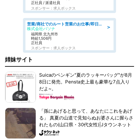
正社員 / 派遣社員
スポンサー：求人ボックス
営業/商社でのルート営業のお仕事/即日勤務可/車通勤可/営業
＞
株式会社パソナ
福岡県 北九州市
時給1,506円
正社員
スポンサー：求人ボックス
姉妹サイト
Suicaのペンギン"夏のラッキーバッグ"が8月
8日に発売。Pensta史上最も豪華な7点入り
だよ~。
「孫にあげると思って、あなたにこれをあげ
る」 真夏の山道で見知らぬお婆さんに握らさ
れたもの(山口県・30代女性)|Jタウンネット