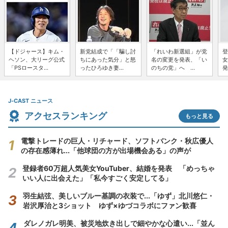
【ドジャース】キム・
新党結成で「「騙し討
「れいわ新選組」が党
登
ヘソン、大リーグ公式
ちにあった気分」と怒
名の変更を発表、「い
女
「PSロースタ...
ったひろゆき妻...
のちの党」へ ...
発
J-CAST ニュース
アクセスランキング
もっと見る
電撃トレードの巨人・リチャード、ソフトバンク・秋広優人
の存在感薄れ...「他球団の方が出場機会ある」の声が
登録者60万超人気美女YouTuber、結婚を発表 「めっちゃ
いい人に出会えた」「私今すごく安定してる」
羽生結弦、美しいブルー基調の衣装で...「ゆず」北川悠仁・
岩沢厚治と3ショット ゆず×ゆづコラボにファン歓喜
ダレノガレ明美、被災地炊き出しで細やかな心遣い...「並ん