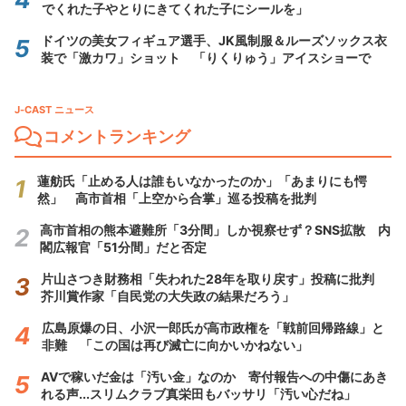
でくれた子やとりにきてくれた子にシールを」
ドイツの美女フィギュア選手、JK風制服＆ルーズソックス衣
装で「激カワ」ショット 「りくりゅう」アイスショーで
J-CAST ニュース
コメントランキング
蓮舫氏「止める人は誰もいなかったのか」「あまりにも愕
然」 高市首相「上空から合掌」巡る投稿を批判
高市首相の熊本避難所「3分間」しか視察せず？SNS拡散 内
閣広報官「51分間」だと否定
片山さつき財務相「失われた28年を取り戻す」投稿に批判
芥川賞作家「自民党の大失政の結果だろう」
広島原爆の日、小沢一郎氏が高市政権を「戦前回帰路線」と
非難 「この国は再び滅亡に向かいかねない」
AVで稼いだ金は「汚い金」なのか 寄付報告への中傷にあき
れる声...スリムクラブ真栄田もバッサリ「汚い心だね」