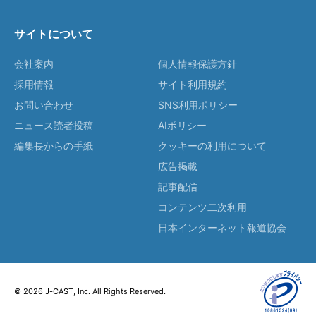
サイトについて
会社案内
個人情報保護方針
採用情報
サイト利用規約
お問い合わせ
SNS利用ポリシー
ニュース読者投稿
AIポリシー
編集長からの手紙
クッキーの利用について
広告掲載
記事配信
コンテンツ二次利用
日本インターネット報道協会
© 2026 J-CAST, Inc. All Rights Reserved.