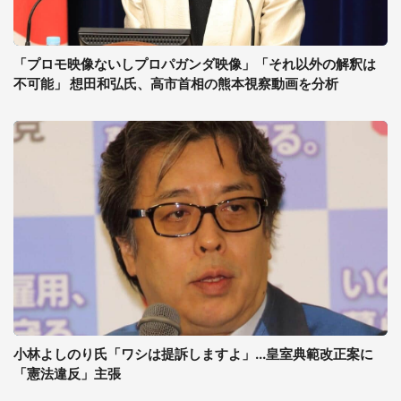
「プロモ映像ないしプロパガンダ映像」「それ以外の解釈は
不可能」 想田和弘氏、高市首相の熊本視察動画を分析
小林よしのり氏「ワシは提訴しますよ」...皇室典範改正案に
「憲法違反」主張