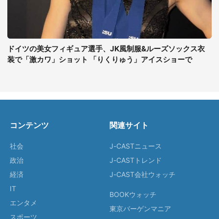
ドイツの美女フィギュア選手、JK風制服&ルーズソックス衣
装で「激カワ」ショット 「りくりゅう」アイスショーで
コンテンツ
関連サイト
社会
J-CASTニュース
政治
J-CASTトレンド
経済
J-CAST会社ウォッチ
IT
BOOKウォッチ
エンタメ
東京バーゲンマニア
スポーツ