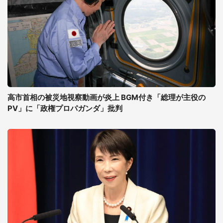
高市首相の被災地視察動画が炎上 BGM付き「総理が主役の
PV」に「政権プロパガンダ」批判