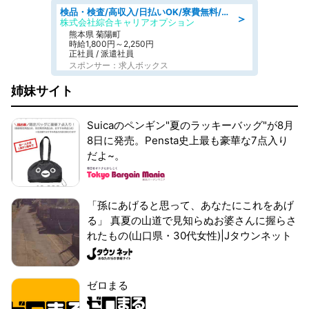
検品・検査/高収入/日払いOK/寮費無料/日勤/20・30・40代活躍中
＞
株式会社綜合キャリアオプション
熊本県 菊陽町
時給1,800円～2,250円
正社員 / 派遣社員
スポンサー：求人ボックス
姉妹サイト
Suicaのペンギン"夏のラッキーバッグ"が8月
8日に発売。Pensta史上最も豪華な7点入り
だよ~。
「孫にあげると思って、あなたにこれをあげ
る」 真夏の山道で見知らぬお婆さんに握らさ
れたもの(山口県・30代女性)|Jタウンネット
ゼロまる