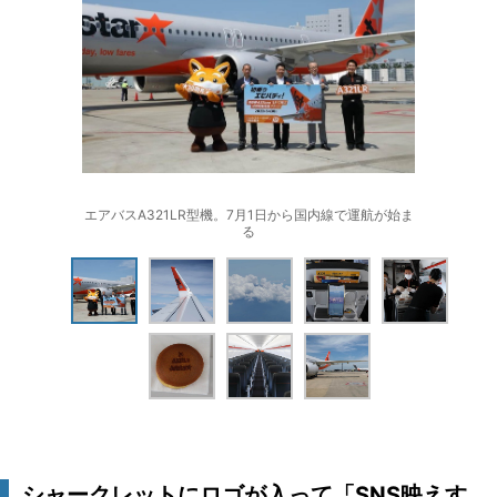
エアバスA321LR型機。7月1日から国内線で運航が始ま
る
シャークレットにロゴが入って「SNS映えす