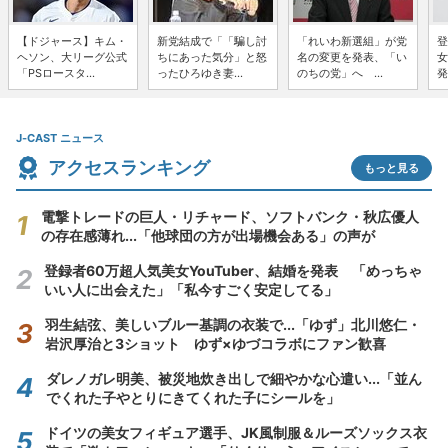
【ドジャース】キム・
新党結成で「「騙し討
「れいわ新選組」が党
登
ヘソン、大リーグ公式
ちにあった気分」と怒
名の変更を発表、「い
女
「PSロースタ...
ったひろゆき妻...
のちの党」へ ...
発
J-CAST ニュース
アクセスランキング
もっと見る
電撃トレードの巨人・リチャード、ソフトバンク・秋広優人
の存在感薄れ...「他球団の方が出場機会ある」の声が
登録者60万超人気美女YouTuber、結婚を発表 「めっちゃ
いい人に出会えた」「私今すごく安定してる」
羽生結弦、美しいブルー基調の衣装で...「ゆず」北川悠仁・
岩沢厚治と3ショット ゆず×ゆづコラボにファン歓喜
ダレノガレ明美、被災地炊き出しで細やかな心遣い...「並ん
でくれた子やとりにきてくれた子にシールを」
ドイツの美女フィギュア選手、JK風制服＆ルーズソックス衣