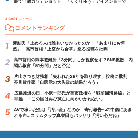
装で「激カワ」ショット 「りくりゅう」アイスショーで
J-CAST ニュース
コメントランキング
蓮舫氏「止める人は誰もいなかったのか」「あまりにも愕
然」 高市首相「上空から合掌」巡る投稿を批判
高市首相の熊本避難所「3分間」しか視察せず？SNS拡散 内
閣広報官「51分間」だと否定
片山さつき財務相「失われた28年を取り戻す」投稿に批判
芥川賞作家「自民党の大失政の結果だろう」
広島原爆の日、小沢一郎氏が高市政権を「戦前回帰路線」と
非難 「この国は再び滅亡に向かいかねない」
AVで稼いだ金は「汚い金」なのか 寄付報告への中傷にあき
れる声...スリムクラブ真栄田もバッサリ「汚い心だね」