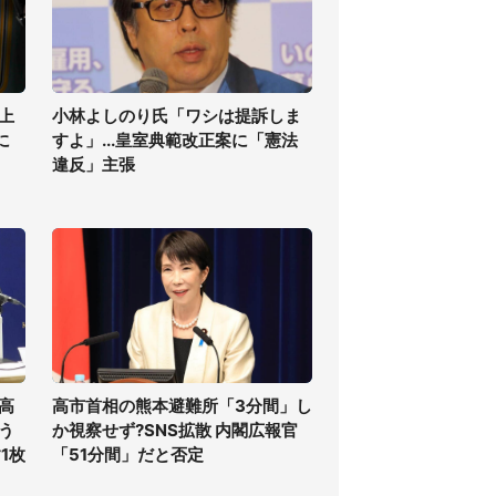
上
小林よしのり氏「ワシは提訴しま
に
すよ」...皇室典範改正案に「憲法
違反」主張
高
高市首相の熊本避難所「3分間」し
う
か視察せず?SNS拡散 内閣広報官
1枚
「51分間」だと否定