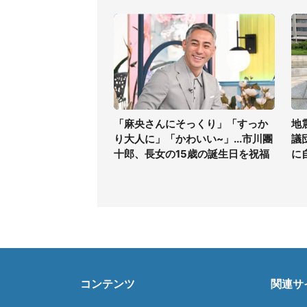
「麻央さんにそっくり」「すっか
地
り大人に」「かわいい~」...市川團
議
十郎、長女の15歳の誕生日を祝福
に
コンテンツ
関連サ