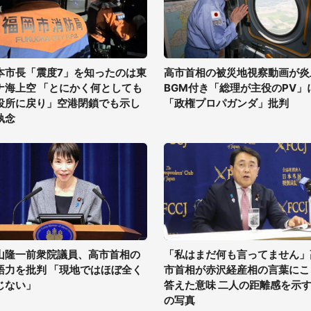
本市長「震度7」を知ったのは東
高市首相の被災地視察動画が炎
ナ海上空 「とにかく何としても
BGM付き「総理が主役のPV」
役所に戻り」空港閉鎖でも示し
「政権プロパガンダ」批判
執念
山隆一前衆院議員、高市首相の
「私はまだ何も言ってません」
語力を批判 「現地ではほぼ全く
市首相が赤沢経産相の言葉にこ
じない」
答えた意味 二人の距離感を示す
の写真