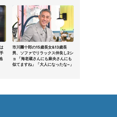
は
市川團十郎の15歳長女&13歳長
手
男、ソファでリラックス仲良し2シ
地
ョ 「海老蔵さんにも麻央さんにも
似てますね」「大人になったな~」