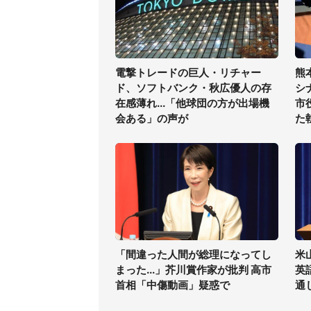
電撃トレードの巨人・リチャー
熊
ド、ソフトバンク・秋広優人の存
シ
在感薄れ...「他球団の方が出場機
市
会ある」の声が
た
「間違った人間が総理になってし
米
まった...」芥川賞作家が批判 高市
英
首相「中傷動画」疑惑で
通