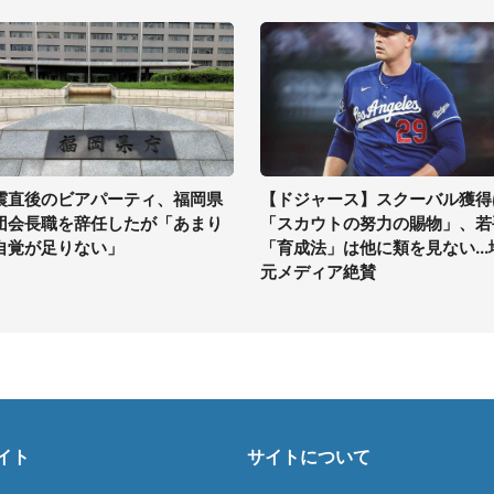
震直後のビアパーティ、福岡県
【ドジャース】スクーバル獲得
団会長職を辞任したが「あまり
「スカウトの努力の賜物」、若
自覚が足りない」
「育成法」は他に類を見ない...
元メディア絶賛
イト
サイトについて