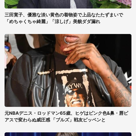
三田寛子、優雅な淡い黄色の着物姿で上品なたたずまいで
「めちゃくちゃ綺麗」「涼しげ」美貌ダダ漏れ
元NBAデニス・ロッドマン65歳、ヒゲはピンク色&鼻・唇ピ
アスで変わらぬ威圧感 「ブルズ」戦友ピッペンと