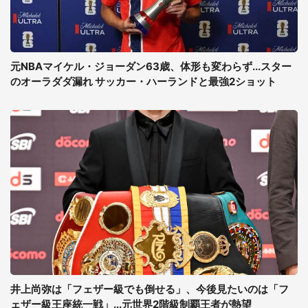
元NBAマイケル・ジョーダン63歳、体形も変わらず...スター
のオーラダダ漏れ サッカー・ハーランドと最強2ショット
井上尚弥は「フェザー級でも倒せる」、今後見たいのは「フ
ェザー級王座統一戦」...元世界2階級制覇王者が熱望