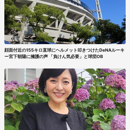
顔面付近の155キロ直球にヘルメット叩きつけたDeNAルーキ
ー宮下朝陽に擁護の声 「負けん気必要」と球団OB